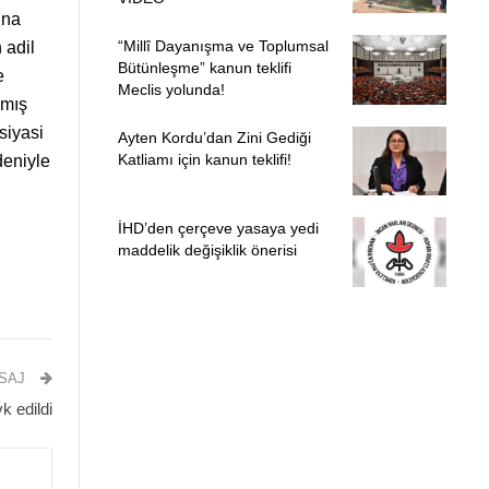
una
“Millî Dayanışma ve Toplumsal
 adil
Bütünleşme” kanun teklifi
e
Meclis yolunda!
amış
siyasi
Ayten Kordu’dan Zini Gediği
Katliamı için kanun teklifi!
deniyle
İHD’den çerçeve yasaya yedi
maddelik değişiklik önerisi
ESAJ
 edildi