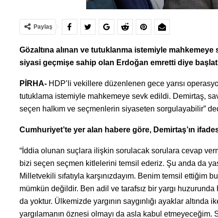
Paylaş
Gözaltına alınan ve tutuklanma istemiyle mahkemeye s
siyasi geçmişe sahip olan Erdoğan emretti diye başlat
PİRHA-
HDP’li vekillere düzenlenen gece yarısı operasy
tutuklama istemiyle mahkemeye sevk edildi. Demirtaş, savc
seçen halkım ve seçmenlerin siyaseten sorgulayabilir” ded
Cumhuriyet’te yer alan habere göre, Demirtaş’ın ifades
“İddia olunan suçlara ilişkin sorulacak sorulara cevap verm
bizi seçen seçmen kitlelerini temsil ederiz. Şu anda da 
Milletvekili sıfatıyla karşınızdayım. Benim temsil ettiğim 
mümkün değildir. Ben adil ve tarafsız bir yargı huzurun
da yoktur. Ülkemizde yargının saygınlığı ayaklar altında i
yargılamanın öznesi olmayı da asla kabul etmeyeceğim. Siz