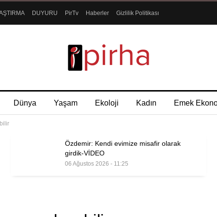
AŞTIRMA
DUYURU
PirTv
Haberler
Gizlilik Politikası
Dünya
Yaşam
Ekoloji
Kadın
Emek Ekon
ilir
Özdemir: Kendi evimize misafir olarak
girdik-VİDEO
06 Ağustos 2026 - 11:25