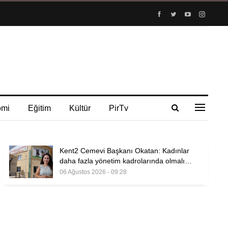
omi
Eğitim
Kültür
PirTv
Kent2 Cemevi Başkanı Okatan: Kadınlar
daha fazla yönetim kadrolarında olmalı…
06 Ağustos 2026 - 09:28