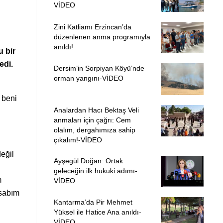
VİDEO
Zini Katliamı Erzincan’da
düzenlenen anma programıyla
anıldı!
 bir
edi.
Dersim’in Sorpiyan Köyü’nde
orman yangını-VİDEO
 beni
Analardan Hacı Bektaş Veli
anmaları için çağrı: Cem
olalım, dergahımıza sahip
çıkalım!-VİDEO
eğil
Ayşegül Doğan: Ortak
geleceğin ilk hukuki adımı-
m
VİDEO
esabım
Kantarma’da Pir Mehmet
Yüksel ile Hatice Ana anıldı-
VİDEO