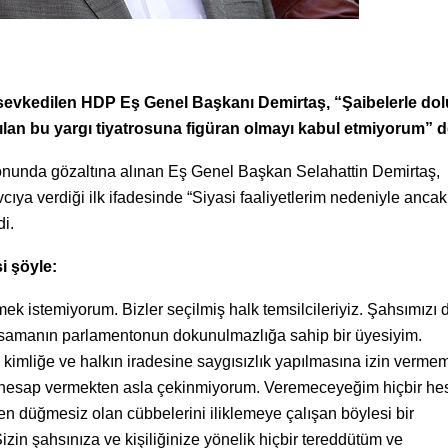
evkedilen HDP Eş Genel Başkanı Demirtaş, “Şaibelerle dolu
ılan bu yargı tiyatrosuna figüran olmayı kabul etmiyorum” d
onunda gözaltına alınan Eş Genel Başkan Selahattin Demirtaş,
ıya verdiği ilk ifadesinde “Siyasi faaliyetlerim nedeniyle ancak
i.
i şöyle:
ek istemiyorum. Bizler seçilmiş halk temsilcileriyiz. Şahsımızı d
yasamanın parlamentonun dokunulmazlığa sahip bir üyesiyim.
bu kimliğe ve halkın iradesine saygısızlık yapılmasına izin verme
da hesap vermekten asla çekinmiyorum. Veremeceyeğim hiçbir h
ken düğmesiz olan cübbelerini iliklemeye çalışan böylesi bir
in şahsınıza ve kişiliğinize yönelik hiçbir tereddütüm ve