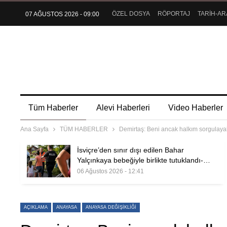
ÖZEL DOSYA
RÖPORTAJ
TARİH-AR
07 AĞUSTOS 2026 - 09:00
Tüm Haberler
Alevi Haberleri
Video Haberler
Ana Sayfa
TÜM HABERLER
Demirtaş: Beni ancak halkım sorgulayab
İsviçre’den sınır dışı edilen Bahar
Yalçınkaya bebeğiyle birlikte tutuklandı-…
06 Ağustos 2026 - 12:41
AÇIKLAMA
ANAYASA
ANAYASA DEĞIŞIKLIĞI