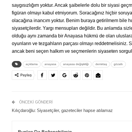
saygısızlığım yoktur. Ancak şaibelerle dolu bir siyasi geç
figüran olmayı kabul etmiyorum. Soracağınız hiçbir soruya
olacağına inancım yoktur. Benim buraya getirilmem bile hu
siyasetçilerdir. Yargı mensupları değildir. Bu anlamda siz
olduğu aynı zamanda bir Anayasa hükmü de olan uluslarar
oyunların ve tezgahların parçası olmayı reddetmelisiniz. S
ancak beni seçen halkım ve seçmenlerin siyaseten sorgula
açıklama
anayasa
anayasa değişikliği
demirtaş
gözaltı
Paylaş
ÖNCEKI GÖNDERI
Kılıçdaroğlu: Siyasetçiler, gazeteciler hapse atılamaz