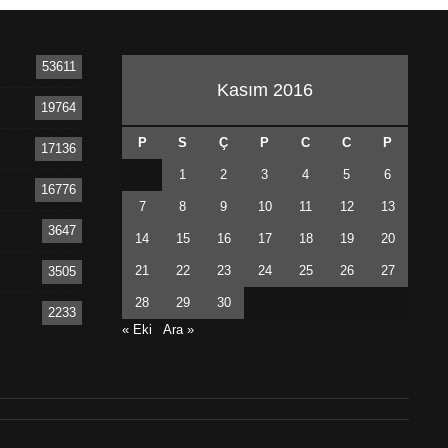
53611
Kasım 2016
19764
P
S
Ç
P
C
C
P
17136
1
2
3
4
5
6
16776
7
8
9
10
11
12
13
3647
14
15
16
17
18
19
20
21
22
23
24
25
26
27
3505
28
29
30
2233
« Eki
Ara »