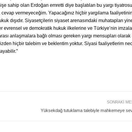
mişe sahip olan Erdoğan emretti diye başlatılan bu yargı tiyatros
 cevap vermeyeceğim. Yapacağınız hiçbir yargılama faaliyetinin
kuk dışıdır. Siyasetçilerin siyaset arenasındaki muhatapları yin
ler evrensel ve demokratik hukuk ilkelerine ve Türkiye’nin imzal
ası anlaşmalara bağlı olması gereken yargı mensupları olarak 
izden hiçbir talebim ve beklentim yoktur. Siyasi faaliyetlerim ne
yabilir.”
SONRAKI M
Yüksekdağ tutuklama talebiyle mahkemeye sevk