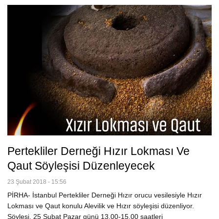
Pertekliler Derneği Hızır Lokması Ve
Qaut Söyleşisi Düzenleyecek
23 Şubat 2018 - 15:56
PİRHA- İstanbul Pertekliler Derneği Hızır orucu vesilesiyle Hızır
Lokması ve Qaut konulu Alevilik ve Hızır söyleşisi düzenliyor.
Söyleşi, 25 Şubat Pazar günü 13.00-15.00 saatleri