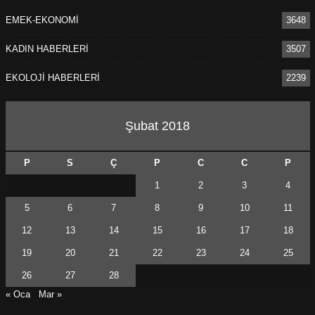
EMEK-EKONOMİ
3648
KADIN HABERLERİ
3507
EKOLOJİ HABERLERİ
2239
Şubat 2018
P
S
Ç
P
C
C
P
1
2
3
4
5
6
7
8
9
10
11
12
13
14
15
16
17
18
19
20
21
22
23
24
25
26
27
28
« Oca
Mar »