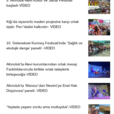
5. Altınoluk Alevi Kültür ve Sanat Festivali
başladı-VİDEO
Kiğı’da siyanürlü maden projesine karşı ortak
tepki: Peri Vadisi halkındır- VİDEO
10. Geleneksel Kurmeş Festivali’inde ‘Sağlık ve
ekolojik denge’ paneli! -VİDEO
Altınoluk’ta Alevi kurumlarından ortak mesaj:
Farklılıklarımızla birlikte ortak taleplerle
birleşeceğiz-VİDEO
Altınoluk’ta ‘Mansur’dan Nesimi’ye Enel Hak
Düşüncesi’ paneli- VİDEO
‘Yaylada yaşam zordu ama mutluyduk’-VİDEO