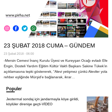
23 ŞUBAT 2018 CUMA – GÜNDEM
23 Şubat 2018 - 06:00
-Mersin Cemevi İnanç Kurulu Üyesi ve Kureyşan Ocağı evladı Efe
Engin, Dosteli Yardım Eğitim Kültür Vakfı Başkanı Sakine Tükek’in
açıklamasına tepki göstererek, “Alevi yetişmez çünkü Aleviler yola
rehber eşliğinde Mürşid'e bağlanarak, ikrar…
Populer
Jeotermal sondaj için jandarmayla köye girildi,
köylüler direnişe geçti-VİDEO