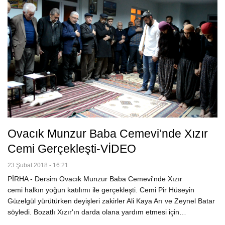
Ovacık Munzur Baba Cemevi’nde Xızır
Cemi Gerçekleşti-VİDEO
23 Şubat 2018 - 16:21
PİRHA - Dersim Ovacık Munzur Baba Cemevi'nde Xızır
cemi halkın yoğun katılımı ile gerçekleşti. Cemi Pir Hüseyin
Güzelgül yürütürken deyişleri zakirler Ali Kaya Arı ve Zeynel Batar
söyledi. Bozatlı Xızır'ın darda olana yardım etmesi için…