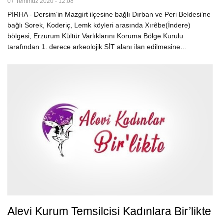
07 Temmuz 2020 - 12:08
PİRHA - Dersim’in Mazgirt ilçesine bağlı Dırban ve Peri Beldesi’ne
bağlı Sorek, Koderiç, Lemk köyleri arasında Xırêbe(İndere)
bölgesi, Erzurum Kültür Varlıklarını Koruma Bölge Kurulu
tarafından 1. derece arkeolojik SİT alanı ilan edilmesine…
Alevi Kurum Temsilcisi Kadınlara Bir’likte