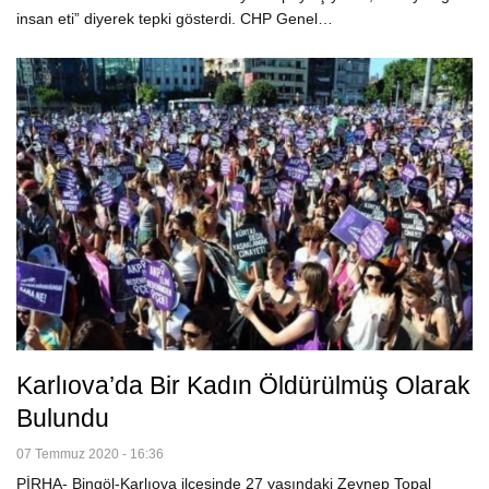
insan eti” diyerek tepki gösterdi. CHP Genel…
Karlıova’da Bir Kadın Öldürülmüş Olarak
Bulundu
07 Temmuz 2020 - 16:36
PİRHA- Bingöl-Karlıova ilçesinde 27 yaşındaki Zeynep Topal