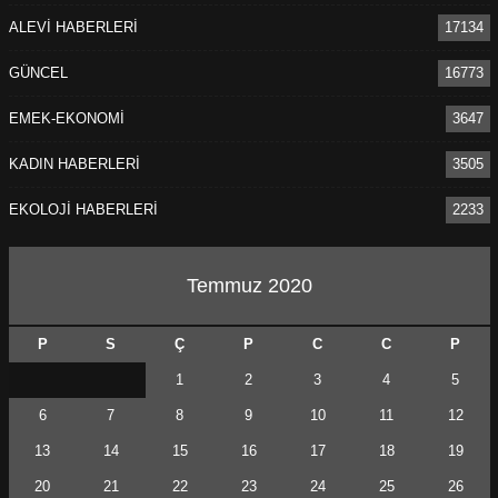
ALEVİ HABERLERİ
17134
GÜNCEL
16773
EMEK-EKONOMİ
3647
KADIN HABERLERİ
3505
EKOLOJİ HABERLERİ
2233
Temmuz 2020
P
S
Ç
P
C
C
P
1
2
3
4
5
6
7
8
9
10
11
12
13
14
15
16
17
18
19
20
21
22
23
24
25
26