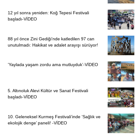
PİRHA/ANKARA
12 yıl sonra yeniden: Koğ Tepesi Festivali
başladı-VİDEO
88 yıl önce Zini Gediği’nde katledilen 97 can
unutulmadı: Hakikat ve adalet arayışı sürüyor!
‘Yaylada yaşam zordu ama mutluyduk’-VİDEO
5. Altınoluk Alevi Kültür ve Sanat Festivali
başladı-VİDEO
ÖNCEKI
SONRAKI
1
2
10. Geleneksel Kurmeş Festivali’inde ‘Sağlık ve
ekolojik denge’ paneli! -VİDEO