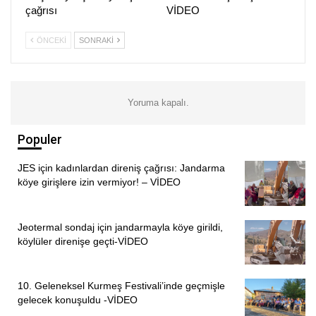
Arif Can Koçer
çağrısı
VİDEO
Deniz Soluğan
Hasan Gülüm
ÖNCEKI
SONRAKI
Latife Ulutaş
Ali Selman
Adnan Arslan
Yoruma kapalı.
Nil Sıla Aslan
Mevlüt Akbal
Populer
Aytaç Ural
Kenan Yaşatürk
JES için kadınlardan direniş çağrısı: Jandarma
köye girişlere izin vermiyor! – VİDEO
Gülsev Kaya
Hıdır Çam
Hüseyin Ağçal
Jeotermal sondaj için jandarmayla köye girildi,
Özkan Tacar
köylüler direnişe geçti-VİDEO
Erdal Aksoy
Murat Dündar
10. Geleneksel Kurmeş Festivali’inde geçmişle
Yoldaş Mustafa Ceylan
gelecek konuşuldu -VİDEO