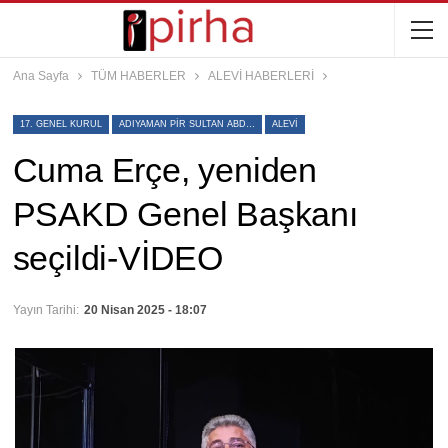
Ana Sayfa
TÜM HABERLER
ALEVİ HABERLERİ
17. GENEL KURUL
ADIYAMAN PIR SULTAN ABDAL KÜLTÜR DERNEĞI DIYARBAKIR ŞUBE
ALEVI
Cuma Erçe, yeniden
PSAKD Genel Başkanı
seçildi-VİDEO
Yayın Tarihi:
20 Nisan 2025 - 18:07