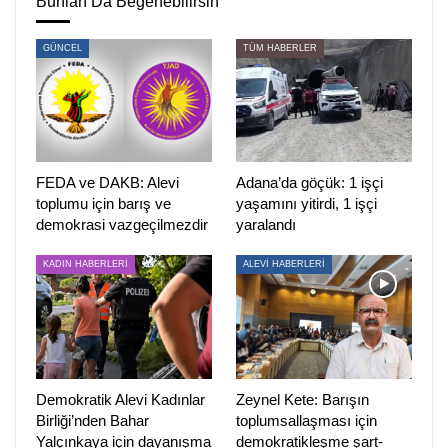
Bunları Da Beğenebilirsin
Genel kurulun ardından konuşan Cuma Erçe, katılımcılara
GÜNCEL
TÜM HABERLER
teşekkür ederek, “Emin olun ki kırdıklarımızı tamir
edeceğiz. Ayrıştırmayacağız, bölmeyeceğiz. Bu örgütün
altını oymak isteyenlerin yaptıkları yanına kalmayacak.
Bugün bu salondan ayrılanlar bizim yine dostumuz olacak.
İlk işim onlarla kucaklaşmak olacak” dedi.
FEDA ve DAKB: Alevi
Adana’da göçük: 1 işçi
PSAKD 17. dönem yönetim kurulu şöyle:
toplumu için barış ve
yaşamını yitirdi, 1 işçi
demokrasi vazgeçilmezdir
yaralandı
Cuma Erçe
KADIN HABERLERİ
ALEVİ HABERLERİ
Muharrem Erkan
İsmail Sözeyataroğlu
Nazım Kılıç
Önder Günaltay
Sinan Daştan
Demokratik Alevi Kadınlar
Zeynel Kete: Barışın
Ali Toprak
Birliği’nden Bahar
toplumsallaşması için
Rukiye Kara
Yalçınkaya için dayanışma
demokratikleşme şart-