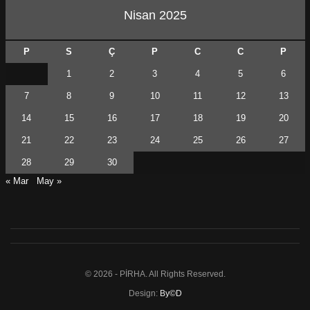
Nisan 2025
P
S
Ç
P
C
C
P
1
2
3
4
5
6
7
8
9
10
11
12
13
14
15
16
17
18
19
20
21
22
23
24
25
26
27
28
29
30
« Mar
May »
© 2026 - PİRHA. All Rights Reserved.
Design:
By©D