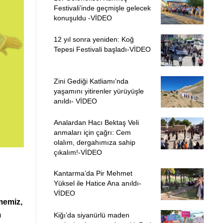
Festivali’inde geçmişle gelecek
konuşuldu -VİDEO
12 yıl sonra yeniden: Koğ
Tepesi Festivali başladı-VİDEO
Zini Gediği Katliamı’nda
yaşamını yitirenler yürüyüşle
anıldı- VİDEO
Analardan Hacı Bektaş Veli
anmaları için çağrı: Cem
olalım, dergahımıza sahip
çıkalım!-VİDEO
Kantarma’da Pir Mehmet
Yüksel ile Hatice Ana anıldı-
VİDEO
memiz,
m
Kiğı’da siyanürlü maden