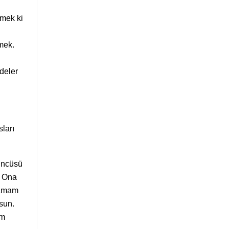
emek ki
mek.
edeler
ları
çüncüsü
. Ona
ayamam
sun.
am