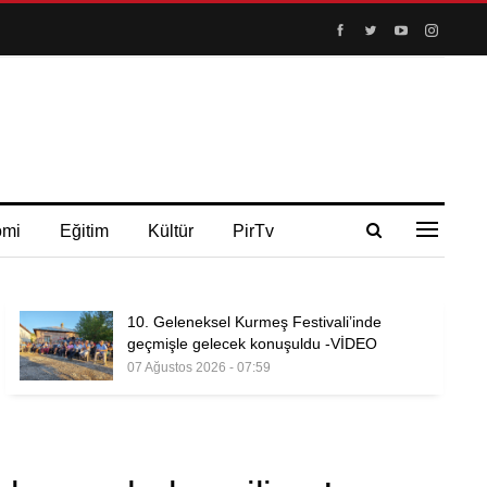
omi
Eğitim
Kültür
PirTv
10. Geleneksel Kurmeş Festivali’inde
geçmişle gelecek konuşuldu -VİDEO
07 Ağustos 2026 - 07:59