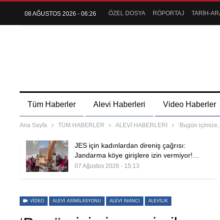
ÖZEL DOSYA
RÖPORTAJ
TARİH-AR
08 AĞUSTOS 2026 - 06:26
Tüm Haberler
Alevi Haberleri
Video Haberler
Ana Sayfa
TÜM HABERLER
ALEVİ HABERLERİ
‘Bugün içimize,
JES için kadınlardan direniş çağrısı:
Jandarma köye girişlere izin vermiyor!…
07 Ağustos 2026 - 15:13
VIDEO
ALEVI ASIMILASYONU
ALEVI INANCI
ALEVILIK