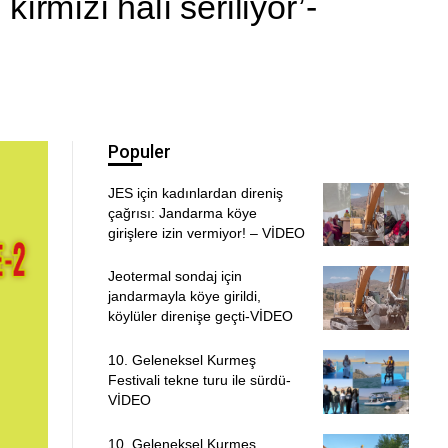
rmızı halı seriliyor’-
Populer
JES için kadınlardan direniş
çağrısı: Jandarma köye
girişlere izin vermiyor! – VİDEO
Jeotermal sondaj için
jandarmayla köye girildi,
köylüler direnişe geçti-VİDEO
10. Geleneksel Kurmeş
Festivali tekne turu ile sürdü-
VİDEO
10. Geleneksel Kurmeş