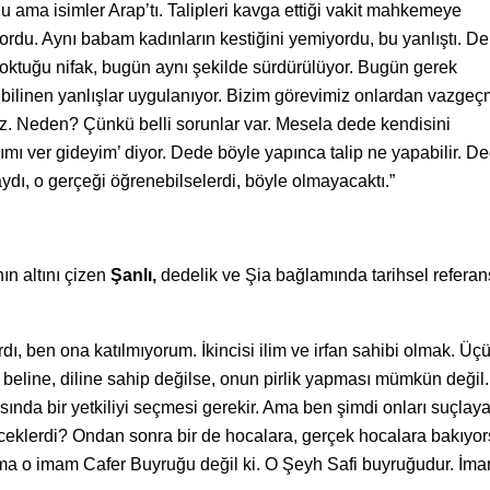
 ama isimler Arap’tı. Talipleri kavga ettiği vakit mahkemeye
ordu. Aynı babam kadınların kestiğini yemiyordu, bu yanlıştı. D
 soktuğu nifak, bugün aynı şekilde sürdürülüyor. Bugün gerek
bilinen yanlışlar uygulanıyor. Bizim görevimiz onlardan vazgeç
 Neden? Çünkü belli sorunlar var. Mesela dede kendisini
kımı ver gideyim’ diyor. Dede böyle yapınca talip ne yapabilir. D
ydı, o gerçeği öğrenebilselerdi, böyle olmayacaktı.”
n altını çizen
Şanlı,
dedelik ve Şia bağlamında tarihsel referans
ardı, ben ona katılmıyorum. İkincisi ilim ve irfan sahibi olmak. Ü
ne beline, diline sahip değilse, onun pirlik yapması mümkün değil
arasında bir yetkiliyi seçmesi gerekir. Ama ben şimdi onları suçl
eklerdi? Ondan sonra bir de hocalara, gerçek hocalara bakıyor
Ama o imam Cafer Buyruğu değil ki. O Şeyh Safi buyruğudur. İm