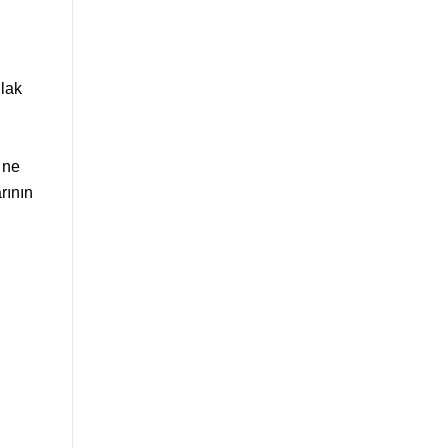
hlak
 ne
rının