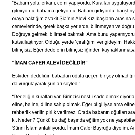
“Babam yolu, erkanı, cemi yapıyordu. Kuralları uyguluyordu
gitmiyordu, babama geliyordu. Babam gidiyordu, barıştırıy
oraya baktığımız vakit Şia’nın Alevi Kızılbaşların arasına
cemevlerinde, gerek başka yerlerde, bilinmeyen ve doğru 
Doğruya gelmek, bilimsel bakmak. Ama bunu yapamıyoruz.
kutsallaştırıyor. Olduğu yerde ‘çıralığımı ver gideyim. Hak
bilinçisiz. Eğer dedelerin bilinçsizliğinden kaynaklanmasa
“İMAM CAFER ALEVİ DEĞİLDİR”
Eskiden dedeliğin babadan oğula geçen bir şey olmadığını
da vurgulayarak şunları söyledi:
“Dedeliğin kuralları var. Birincisi nesl-i sade olmak diyorl
eline, beline, diline sahip olmak. Eğer bilgiliyse ama eli
rehberlik verilir, pirlik verilmez. Orada babanın oğulları 
ki. Neden? Çünkü bu dağ başında eğitim yok ne yapabilec
Sünni İslam anlatılıyordu. İmam Cafer Buyruğu diyelim. 