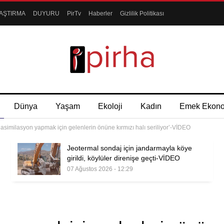
AŞTIRMA
DUYURU
PirTv
Haberler
Gizlilik Politikası
Dünya
Yaşam
Ekoloji
Kadın
Emek Ekon
 asimilasyon yapmak için gelenlerin önüne kırmızı halı seriliyor’-VİDEO
Jeotermal sondaj için jandarmayla köye
girildi, köylüler direnişe geçti-VİDEO
07 Ağustos 2026 - 12:29