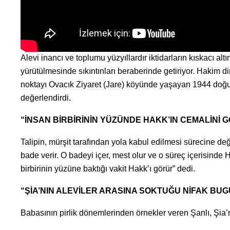
Alevi inancı ve toplumu yüzyıllardır iktidarların kıskacı al
yürütülmesinde sıkıntınları beraberinde getiriyor. Hakim d
noktayı Ovacık Ziyaret (Jare) köyünde yaşayan 1944 doğ
değerlendirdi.
“İNSAN BİRBİRİNİN YÜZÜNDE HAKK’IN CEMALİNİ 
Talipin, mürşit tarafından yola kabul edilmesi sürecine d
bade verir. O badeyi içer, mest olur ve o süreç içerisinde 
birbirinin yüzüne baktığı vakit Hakk’ı görür” dedi.
“ŞİA’NIN ALEVİLER ARASINA SOKTUĞU NİFAK BU
Babasının pirlik dönemlerinden örnekler veren Şanlı, Şia’n