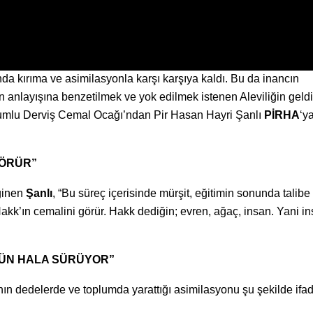
tında kırıma ve asimilasyonla karşı karşıya kaldı. Bu da inancın
in anlayışına benzetilmek ve yok edilmek istenen Aleviliğin geldi
umlu Derviş Cemal Ocağı’ndan Pir Hasan Hayri Şanlı
PİRHA
‘y
GÖRÜR”
eğinen
Şanlı
, “Bu süreç içerisinde mürşit, eğitimin sonunda talibe 
Hakk’ın cemalini görür. Hakk dediğin; evren, ağaç, insan. Yani i
GÜN HALA SÜRÜYOR”
ın dedelerde ve toplumda yarattığı asimilasyonu şu şekilde ifade