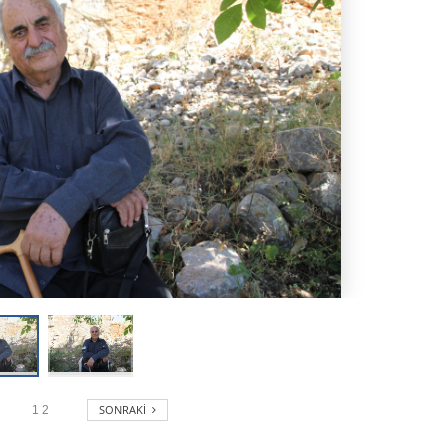
SONRAKI
1
2