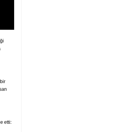
ği
a
bir
nsan
 etti: