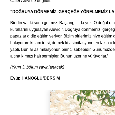
Cafer Alevi de değildir.
“DOĞRUYA DÖNMEMİZ, GERÇEĞE YÖNELMEMİZ LA
Bir din var ki sonu gelmez. Başlangıcı da yok. O doğal din
kurallarını uygulayan Alevidir. Doğruya dönmemiz, gerçeğ
papazlar gidip eğitim veriyor. Bizim pirlerimiz niye eğitim
bakıyorum ki tam tersi, demek ki asimilasyonu en fazla o 
yaptı. Bunlar asimilasyonun birinci sebebidir. Günümüzde 
altına kırmızı halı sermişler. Bunun üzerine yürüyorlar.”
(Yarın 3. bölüm yayınlanacak)
Eyüp HANOĞLU/DERSİM