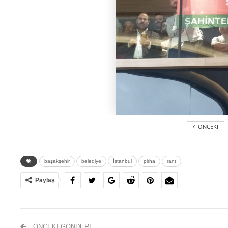
ÖNCEKI
başakşehir
belediye
İstanbul
pirha
rant
Paylaş
ÖNCEKI GÖNDERI