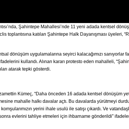
ntısı’nda, Şahintepe Mahallesi’nde 11 yeni adada kentsel dönü
clis toplantısına katılan Şahintepe Halk Dayanışması üyeleri, “
ntsal dönüşüm uygulamalarına seyirci kalacağımızı sanıyorlar fa
adelerini kullandı. Alınan kararı protesto eden mahalleli, “Şahi
arı atarak tepki gösterdi.
Nizamettin Kümeç, “Daha önceden 16 adada kentsel dönüşüm yet
mesine mahalle halkı davalar açtı. Bu davalarda yürütmeyi dur
komşularımızın yerini ihale usulü ile satışı çıkardı. Ve vatandaş
nra evlerini tahliye etmeleri için ihbarname gönderildi” ifadeler