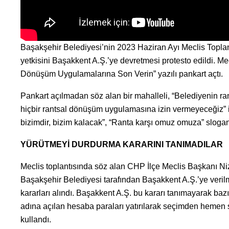
Başakşehir Belediyesi’nin 2023 Haziran Ayı Meclis Topla
yetkisini Başakkent A.Ş.’ye devretmesi protesto edildi. Me
Dönüşüm Uygulamalarına Son Verin” yazılı pankart açtı.
Pankart açılmadan söz alan bir mahalleli, “Belediyenin ra
hiçbir rantsal dönüşüm uygulamasına izin vermeyeceğiz” if
bizimdir, bizim kalacak”, “Ranta karşı omuz omuza” sloganl
YÜRÜTMEYİ DURDURMA KARARINI TANIMADILAR
Meclis toplantısında söz alan CHP İlçe Meclis Başkanı 
Başakşehir Belediyesi tarafından Başakkent A.Ş.’ye veril
kararları alındı. Başakkent A.Ş. bu kararı tanımayarak bazı 
adına açılan hesaba paraları yatırılarak seçimden hemen so
kullandı.