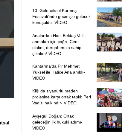
10. Geleneksel Kurmeş
Festivali’inde geçmişle gelecek
konuşuldu -VİDEO
Analardan Hacı Bektaş Veli
anmaları için çağrı: Cem
olalım, dergahımıza sahip
çıkalım!-VİDEO
Kantarma’da Pir Mehmet
Yüksel ile Hatice Ana anıldı-
VİDEO
Kiğı’da siyanürlü maden
projesine karşı ortak tepki: Peri
Vadisi halkındır- VİDEO
Ayşegül Doğan: Ortak
geleceğin ilk hukuki adımı-
ntsal
VİDEO