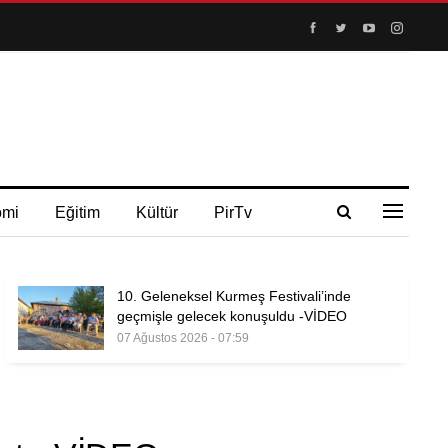
omi
Eğitim
Kültür
PirTv
10. Geleneksel Kurmeş Festivali’inde
geçmişle gelecek konuşuldu -VİDEO
07 Ağustos 2026 - 07:59