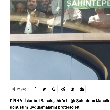
Paylaş
PİRHA-
İs
tanbul Başakşehir’e bağlı Şahintepe Mahalles
dönüşüm’ uygulamalarını protesto etti.