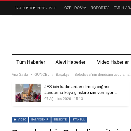
ÖZEL DOSYA
RÖPORTAJ
TARİH-AR
07 AĞUSTOS 2026 - 19:11
Tüm Haberler
Alevi Haberleri
Video Haberler
Ana Sayfa
GÜNCEL
Başakşehir Belediyesi’nin dönüşüm uygulamal
JES için kadınlardan direniş çağrısı:
Jandarma köye girişlere izin vermiyor!…
07 Ağustos 2026 - 15:13
VIDEO
BAŞAKŞEHIR
BELEDIYE
İSTANBUL