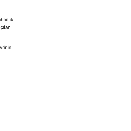
hhitlik
açılan
vrinin