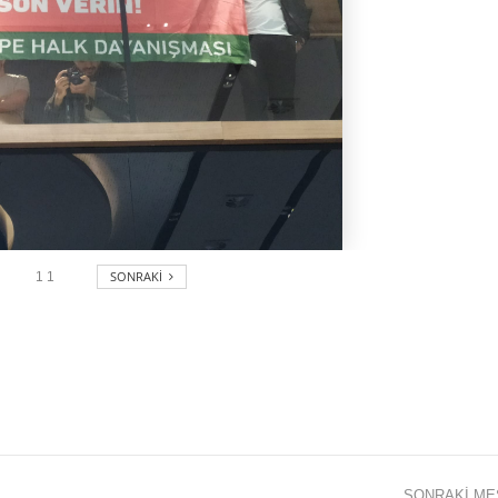
SONRAKI
1
1
SONRAKI M