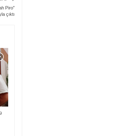
ah Piro”
yla çıktı
ü