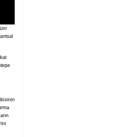
şüm
Rantsal
kat
ntepe
kisinin
durma
ların
ini