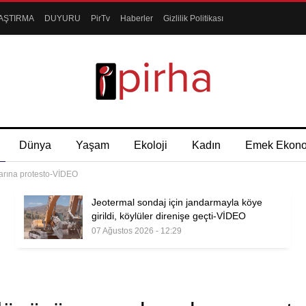
AŞTIRMA
DUYURU
PirTv
Haberler
Gizlilik Politikası
Dünya
Yaşam
Ekoloji
Kadın
Emek Ekon
arına protesto-VİDEO
Jeotermal sondaj için jandarmayla köye
girildi, köylüler direnişe geçti-VİDEO
07 Ağustos 2026 - 12:29