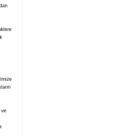
mdan
klere
k
rimize
kların
 ve
a