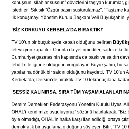
konuşsun, silahlar sussun” dövizlerini taşıyan kurumlar, g
istediler. Sık sık “Özgür basın susturulamaz”, “Faşizme k
ilk konuşmayı Yönetim Kurulu Başkanı Veli Büyükşahin ya
‘BİZ KORKUYU KERBELA’DA BIRAKTIK!’
TV 10’un bir buçuk aydır kapalı olduğunu belirten
Büyükş
televizyon kapatıldı. Onunla da yetinmediler, sadece kültüre
Cumhuriyet gazetesinin kapısında da baskı ve saldırı dev
tehdit niteliğinde olduğunu vurgulayan Büyükşahin, bu sald
yapılarına dönük bir saldırı olduğunu kaydetti. TV 10’un 
Kerbela’da, Dersim’de bıraktık. TV 10 tekrar açılana kad
‘SESSİZ KALINIRSA, SIRA TÜM YAŞAM ALANLARIN
Dersim Dernekleri Federasyonu Yönetim Kurulu Üyesi Ali R
OHAL’i kendimize uyguluyoruz” sözünü hatırlatarak, “Biz
öyle olmadığı, OHAL’in halka karşı ilan edildiği ortaya çı
demokratik bir uygulama olduğunu söyleyen Bilir, “TV 10 biz