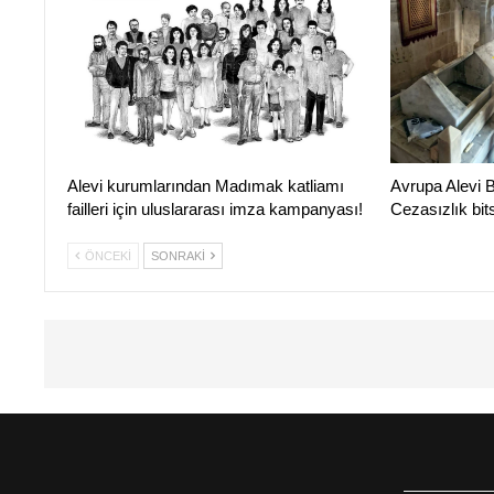
Alevi kurumlarından Madımak katliamı
Avrupa Alevi B
failleri için uluslararası imza kampanyası!
Cezasızlık bi
ÖNCEKI
SONRAKI