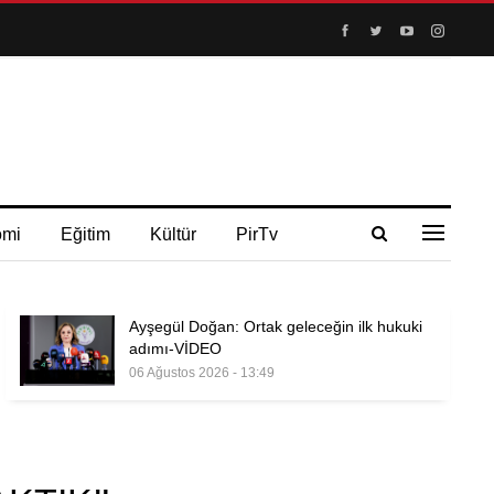
omi
Eğitim
Kültür
PirTv
Ayşegül Doğan: Ortak geleceğin ilk hukuki
adımı-VİDEO
06 Ağustos 2026 - 13:49