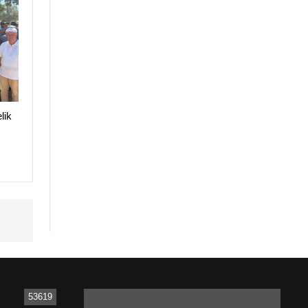
lik
53619