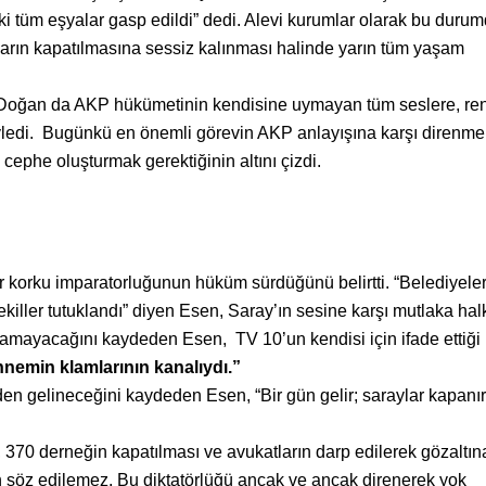
i tüm eşyalar gasp edildi” dedi. Alevi kurumlar olarak bu duru
mların kapatılmasına sessiz kalınması halinde yarın tüm yaşam
Doğan da AKP hükümetinin kendisine uymayan tüm seslere, ren
 söyledi. Bugünkü en önemli görevin AKP anlayışına karşı direnme
ephe oluşturmak gerektiğinin altını çizdi.
r korku imparatorluğunun hüküm sürdüğünü belirtti. “Belediyele
ekiller tutuklandı” diyen Esen, Saray’ın sesine karşı mutlaka hal
lamayacağını kaydeden Esen, TV 10’un kendisi için ifade ettiği
nemin klamlarının kanalıydı.”
nden gelineceğini kaydeden Esen, “Bir gün gelir; saraylar kapanır
370 derneğin kapatılması ve avukatların darp edilerek gözaltın
n söz edilemez. Bu diktatörlüğü ancak ve ancak direnerek yok