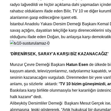
radyo lağvedildi ve hiçbir açıklama dahi yapmadan içindek
rahatsız olduklarını ifade eden Bilir, TV 10 ve diğer kuru
alanlarının gasp edileceğine işaret etti.
İstanbul Anadolu Yakası Dersim Derneği Başkanı Kemal 
savaş açtığını, dayatılan tekçiliğe karşı direneceklerini
olduğunu ifade eden Doğan, bu anlayışa karşı demokratik c
‘DİRENİRSEK, SARAY’A KARŞI BİZ KAZANACAĞIZ’
Munzur Çevre Derneği Başkanı
Hatun Esen
de ülkede bi
kayyum atandı, televizyonlarımız, radyolarımız kapatıldı, v
sesinin kazanacağını vurguladı. Direnmeden bir yere varı
anlamı, şu sözlerle aktardı: “
TV 10 bizim güneşimizdi, an
Baskılara karşı birlikte olunmasıyla her karanlığın üstesi
halk kazanır” dedi.
Alibeyköy Dersimliler Derneği Başkanı Mesut Gerçek ise, 
alınmasına tepki göstererek, “Artık hukuksal bir durumda