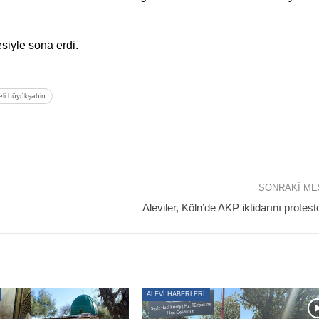
siyle sona erdi.
eli büyükşahin
SONRAKI M
Aleviler, Köln’de AKP iktidarını protest
ALEVİ HABERLERİ