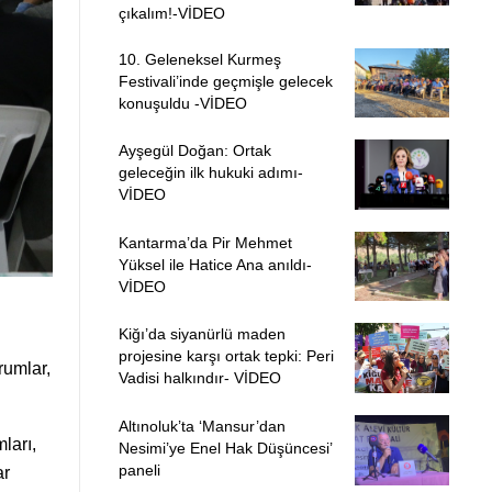
çıkalım!-VİDEO
10. Geleneksel Kurmeş
Festivali’inde geçmişle gelecek
konuşuldu -VİDEO
Ayşegül Doğan: Ortak
geleceğin ilk hukuki adımı-
VİDEO
Kantarma’da Pir Mehmet
Yüksel ile Hatice Ana anıldı-
VİDEO
Kiğı’da siyanürlü maden
projesine karşı ortak tepki: Peri
rumlar,
Vadisi halkındır- VİDEO
Altınoluk’ta ‘Mansur’dan
ları,
Nesimi’ye Enel Hak Düşüncesi’
paneli
ar