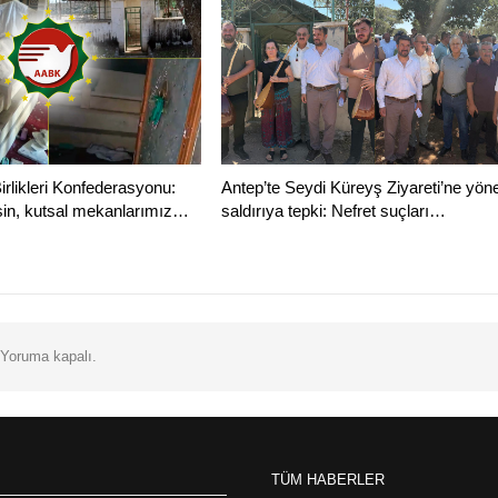
irlikleri Konfederasyonu:
Antep’te Seydi Küreyş Ziyareti’ne yöne
tsin, kutsal mekanlarımız…
saldırıya tepki: Nefret suçları…
Yoruma kapalı.
TÜM HABERLER