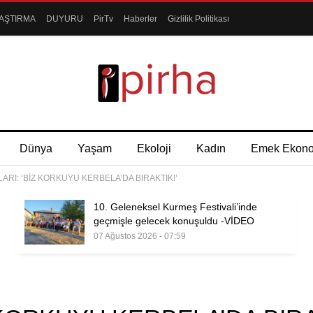
AŞTIRMA
DUYURU
PirTv
Haberler
Gizlilik Politikası
Dünya
Yaşam
Ekoloji
Kadın
Emek Ekon
ARI: ‘BİZ KORKUYU KERBELA’DA BIRAKTIK!’
10. Geleneksel Kurmeş Festivali’inde
geçmişle gelecek konuşuldu -VİDEO
07 Ağustos 2026 - 07:59