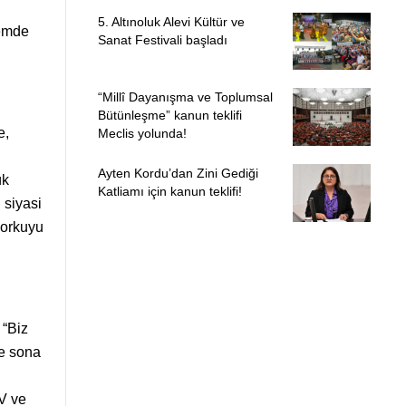
5. Altınoluk Alevi Kültür ve
lemde
Sanat Festivali başladı
“Millî Dayanışma ve Toplumsal
Bütünleşme” kanun teklifi
e,
Meclis yolunda!
Ayten Kordu’dan Zini Gediği
ük
Katliamı için kanun teklifi!
 siyasi
korkuyu
 “Biz
re sona
TV ve