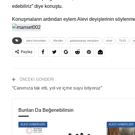
edebiliriz” diye konuştu.
Konuşmaların ardından eylem Alevi deyişlerinin söylenme
alevi kurumları
Aleviler
galatasaray meydanı
ohal
Tv10
v
Paylaş
ÖNCEKI GÖNDERI
“Canımıza tak etti, yol ve içme suyu istiyoruz”
Bunları Da Beğenebilirsin
ALEVİ HABERLERİ
ALEVİ HABERLERİ