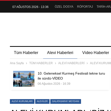
ÖZEL DOSYA
RÖPORTAJ
TARİH-AR
07 AĞUSTOS 2026 - 13:36
Tüm Haberler
Alevi Haberleri
Video Haberler
Ana Sayfa
TÜM HABERLER
ALEVİ HABERLERİ
ALEVİ KURUML
10. Geleneksel Kurmeş Festivali tekne turu
ile sürdü-VİDEO
06 Ağustos 2026 - 16:39
ALEVI KURUMLARI
ALEVILER
GALATASARAY MEYDANI