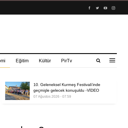
omi
Eğitim
Kültür
PirTv
10. Geleneksel Kurmeş Festivali’inde
geçmişle gelecek konuşuldu -VİDEO
07 Ağustos 2026 - 07:59