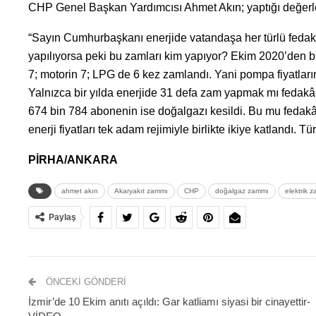
CHP Genel Başkan Yardımcısı Ahmet Akın; yaptığı değerlen
“Sayın Cumhurbaşkanı enerjide vatandaşa her türlü fedakârl
yapılıyorsa peki bu zamları kim yapıyor? Ekim 2020’den bu
7; motorin 7; LPG de 6 kez zamlandı. Yani pompa fiyatları
Yalnızca bir yılda enerjide 31 defa zam yapmak mı fedakârl
674 bin 784 abonenin ise doğalgazı kesildi. Bu mu fedakârl
enerji fiyatları tek adam rejimiyle birlikte ikiye katlandı.
PİRHA/ANKARA
ahmet akın
Akaryakıt zammı
CHP
doğalgaz zammı
elektrik 
Paylaş
ÖNCEKI GÖNDERI
İzmir’de 10 Ekim anıtı açıldı: Gar katliamı siyasi bir cinayettir-