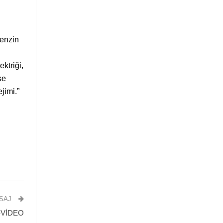
Benzin
ktriği,
se
jimi.”
ESAJ
dı-VİDEO