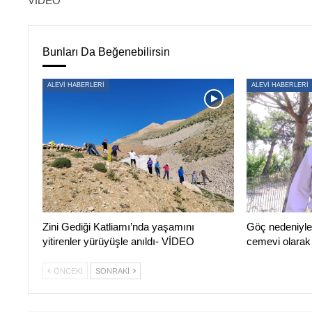
VİDEO
Bunları Da Beğenebilirsin
ALEVİ HABERLERİ
ALEVİ HABERLERİ
Zini Gediği Katliamı’nda yaşamını
Göç nedeniyle 
yitirenler yürüyüşle anıldı- VİDEO
cemevi olarak
ÖNCEKI
SONRAKI