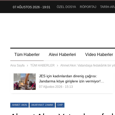
ÖZEL DOSYA
RÖPORTAJ
TARİH-AR
07 AĞUSTOS 2026 - 19:01
Tüm Haberler
Alevi Haberleri
Video Haberler
Ana Sayfa
TÜM HABERLER
Ahmet Akın: Vatandaşa fedakârlık bir 
JES için kadınlardan direniş çağrısı:
Jandarma köye girişlere izin vermiyor!…
07 Ağustos 2026 - 15:13
AHMET AKIN
AKARYAKIT ZAMMI
CHP