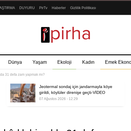
AŞTIRMA
DUYURU
PirTv
Haberler
Gizlilik Politikası
Dünya
Yaşam
Ekoloji
Kadın
Emek Ekon
yılda 31 defa zam yapmak mı?
Jeotermal sondaj için jandarmayla köye
girildi, köylüler direnişe geçti-VİDEO
07 Ağustos 2026 - 12:29