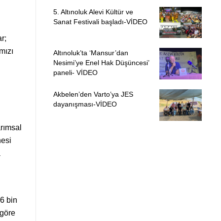
5. Altınoluk Alevi Kültür ve
Sanat Festivali başladı-VİDEO
r;
mızı
Altınoluk’ta ‘Mansur’dan
Nesimi’ye Enel Hak Düşüncesi’
paneli- VİDEO
Akbelen’den Varto’ya JES
dayanışması-VİDEO
rımsal
nesi
a
6 bin
 göre