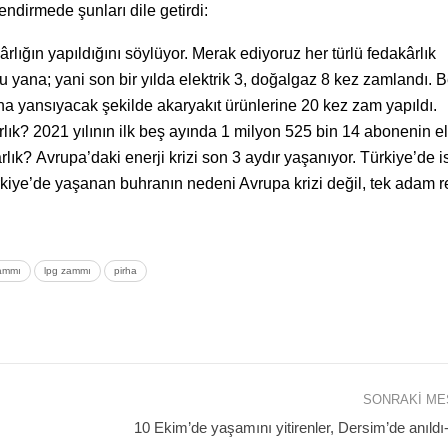
dirmede şunları dile getirdi:
ığın yapıldığını söylüyor. Merak ediyoruz her türlü fedakârlık
 yana; yani son bir yılda elektrik 3, doğalgaz 8 kez zamlandı. 
na yansıyacak şekilde akaryakıt ürünlerine 20 kez zam yapıldı.
ık? 2021 yılının ilk beş ayında 1 milyon 525 bin 14 abonenin ele
ık? Avrupa’daki enerji krizi son 3 aydır yaşanıyor. Türkiye’de i
 Türkiye’de yaşanan buhranın nedeni Avrupa krizi değil, tek adam re
zammı
lpg zammı
pirha
SONRAKI M
10 Ekim’de yaşamını yitirenler, Dersim’de anıl