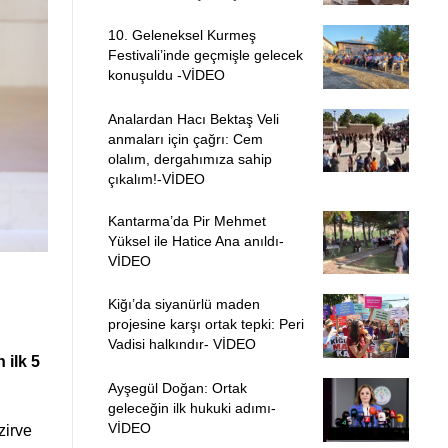
10. Geleneksel Kurmeş
Festivali’inde geçmişle gelecek
konuşuldu -VİDEO
Analardan Hacı Bektaş Veli
anmaları için çağrı: Cem
olalım, dergahımıza sahip
çıkalım!-VİDEO
Kantarma’da Pir Mehmet
Yüksel ile Hatice Ana anıldı-
VİDEO
Kiğı’da siyanürlü maden
projesine karşı ortak tepki: Peri
Vadisi halkındır- VİDEO
 ilk 5
Ayşegül Doğan: Ortak
geleceğin ilk hukuki adımı-
VİDEO
zirve