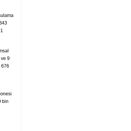
 sulama
 343
61
msal
 ve 9
n 676
bonesi
 bin