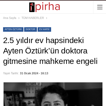
Ana Sayfa
TÜM HABERLER
AYTEN ÖZTÜRK
DOKTOR
EV HAPSI
2.5 yıldır ev hapsindeki
Ayten Öztürk’ün doktora
gitmesine mahkeme engeli
Yayın Tarihi:
31 Ocak 2024 - 16:13