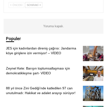
ÖNCEKI
SONRAKI
Yoruma kapalı.
Populer
JES için kadınlardan direniş çağrısı: Jandarma
ÖNCEKI
SONRAKI
1
2
köye girişlere izin vermiyor! – VİDEO
İLGİLİ HABERLER
Zeynel Kete: Barışın toplumsallaşması için
Ayten Öztürk, 613 gündür ev hapsinde: Büyük bir işkence
demokratikleşme şart- VİDEO
bana yapılanlar
88 yıl önce Zini Gediği’nde katledilen 97 can
unutulmadı: Hakikat ve adalet arayışı sürüyor!