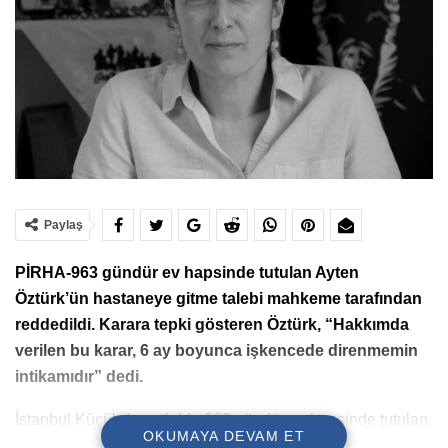
Paylaş
PİRHA-963 gündür ev hapsinde tutulan Ayten
Öztürk’ün hastaneye gitme talebi mahkeme tarafından
reddedildi. Karara tepki gösteren Öztürk, “Hakkımda
verilen bu karar, 6 ay boyunca işkencede direnmemin
intikamıdır” dedi.
İstanbul Küçük Armutlu’da 963 gündür ev hapsinde tutulan,
OKUMAYA DEVAM ET
Mart 2018 yılında gözaltında gördüğü işkenceler sonrası