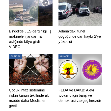
diye sordu.
“VERİLEN KARAR, İŞKENCEDE DİRENMEMİN
İNTİKAMIDIR”
Bingöl’de JES gerginliği: İş
Adana’daki tünel
Hakkımda verilen bu kararın 6 ay boyunca işkencede
makineleri jandarma
göçüğünde can kaybı 2’ye
direnmemin intikamı olduğunu vurgulayan Öztürk, “Verilen
eşliğinde köye girdi-
yükseldi
VİDEO
karar işkence altında bana söylenen “seni hapislerde
çürüteceğiz” söyleminin karşılığıdır. İşkencenin tedavi
GÜNCEL
GÜNCEL
hakkının gaspı şeklinde sürdürülmesidir. Ben bu
adaletsizliği asla kabul etmeyeceğim” diye konuştu.
PİRHA/İSTANBUL
Çocuk infaz sistemine
FEDA ve DAKB: Alevi
ilişkin kanun teklifinde altı
toplumu için barış ve
madde daha Meclis’ten
demokrasi vazgeçilmezdir
geçti