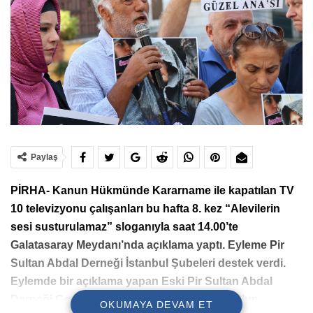
Paylaş
PİRHA- Kanun Hükmünde Kararname ile kapatılan TV
10 televizyonu çalışanları bu hafta 8. kez “Alevilerin
sesi susturulamaz” sloganıyla saat 14.00’te
Galatasaray Meydanı’nda açıklama yaptı.
Eyleme Pir
Sultan Abdal Derneği İstanbul Şubeleri destek verdi.
Eylemde bir açıklama yapan Eski Pir Sultan Abdal
Derneği Genel Başkanı Kemal Bülbül, TV 10’un
OKUMAYA DEVAM ET