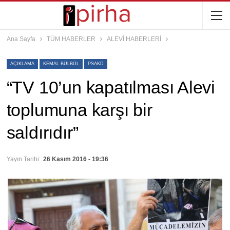
Ana Sayfa
TÜM HABERLER
ALEVİ HABERLERİ
AÇIKLAMA
KEMAL BÜLBÜL
PSAKD
“TV 10’un kapatılması Alevi
toplumuna karşı bir
saldırıdır”
Yayın Tarihi:
26 Kasım 2016 - 19:36