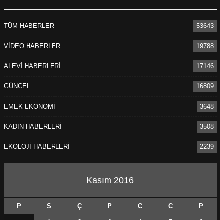
TÜM HABERLER
53643
VİDEO HABERLER
19788
ALEVİ HABERLERİ
17146
GÜNCEL
16809
EMEK-EKONOMİ
3648
KADIN HABERLERİ
3508
EKOLOJİ HABERLERİ
2239
Kasım 2016
P
S
Ç
P
C
C
P