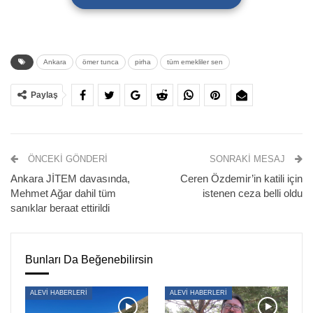
Ankara
ömer tunca
pirha
tüm emekliler sen
Paylaş
ÖNCEKI GÖNDERI
SONRAKI MESAJ
Ankara JİTEM davasında,
Ceren Özdemir’in katili için
Tüm Emekliler Sendikası, 2020 yılı bütçesine ilişkin basın
Mehmet Ağar dahil tüm
istenen ceza belli oldu
açıklaması gerçekleştirdi.
sanıklar beraat ettirildi
Mülkiyeliler Birliği’nde açıklamalarda bulunan Tüm
Emekliler Sendikası yetkilileri, 2020 yılı bütçesine ilişkin
Bunları Da Beğenebilirsin
aktarımlarda bulundu.
ALEVİ HABERLERİ
ALEVİ HABERLERİ
Tüm Emekliler Sendikası Genel Başkanı
Salman