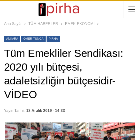
Ana Sayfa
TÜM HABERLER
EMEK-EKONOMİ
ANKARA
ÖMER TUNCA
PIRHA
Tüm Emekliler Sendikası:
2020 yılı bütçesi,
adaletsizliğin bütçesidir-
VİDEO
Yayın Tarihi:
13 Aralık 2019 - 14:33