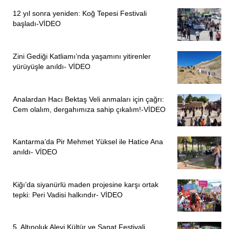
Bunda bizlerin örgütsüz olmamızın, dağınık olmamızın,
12 yıl sonra yeniden: Koğ Tepesi Festivali
yeterli demokratik muhalefeti oluşturamadığımızın payı
başladı-VİDEO
büyüktür” diye konuşan Tunca, şunları kaydetti:
“Bu nedenle diyoruz ki: Bu bütçe de barış kardeşlik yoktur,
Zini Gediği Katliamı’nda yaşamını yitirenler
bu bütçe de insanca yaşam yoktur, bu bütçe de emeklinin
yürüyüşle anıldı- VİDEO
sağlık hakkı yoktur, bu bütçe de demokratik bir ülke yoktur.
Bu bütçede 13 milyona yakın emekli yok… Bu bütçe de
Analardan Hacı Bektaş Veli anmaları için çağrı:
baskı vardır, yoksulluk vardır, işsizlik vardır, yolsuzluk ve
Cem olalım, dergahımıza sahip çıkalım!-VİDEO
israf vardır. Ve en önemlisi Emeklilerin, çalışanların,
yoksulların, köylülerin yaşamlarını kolaylaştıran hiçbir
Kantarma’da Pir Mehmet Yüksel ile Hatice Ana
tasarruf yoktur. İşte bu nedenlerden ötürü 13 Aralık 2019
anıldı- VİDEO
Cuma günü yani bugün emekliler olarak Tüm Emekli-Sen
olarak alanlarda olacağız. Ülkemizin her yerinde
Kiğı’da siyanürlü maden projesine karşı ortak
taleplerimizi haykıracağız, siyasi iktidara sesimizi
tepki: Peri Vadisi halkındır- VİDEO
duyurmaya çalışacağız. Bu Bütçe Yoksulluğun Savaşın
Adaletsizliğin Eşitsizliğin Bütçesidir! Yaşam koşulları için
özellikle emekliler için her geçen gün daha zorlaşmakta,
5. Altınoluk Alevi Kültür ve Sanat Festivali