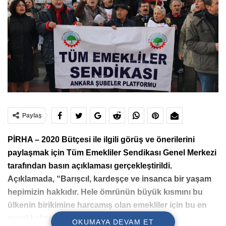
Paylaş
PİRHA – 2020 Bütçesi ile ilgili görüş ve önerilerini
paylaşmak için Tüm Emekliler Sendikası Genel Merkezi
tarafından basın açıklaması gerçekleştirildi.
Açıklamada, “Barışcıl, kardeşçe ve insanca bir yaşam
hepimizin hakkıdır. Hele ömrünün büyük kısmını bu
ülkenin birikimine harcamış olan emekliler için bu en
temel haktır” ifadeleri kullanıldı.
OKUMAYA DEVAM ET