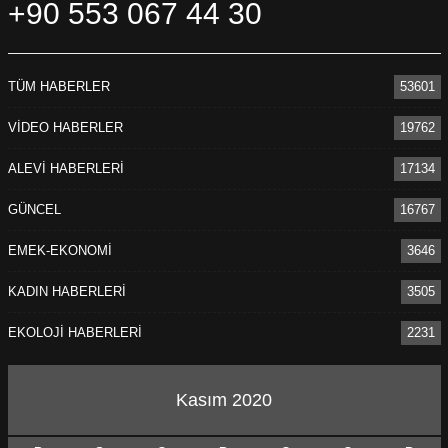
+90 553 067 44 30
TÜM HABERLER
53601
VİDEO HABERLER
19762
ALEVİ HABERLERİ
17134
GÜNCEL
16767
EMEK-EKONOMİ
3646
KADIN HABERLERİ
3505
EKOLOJİ HABERLERİ
2231
Kasım 2020