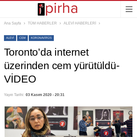
Ana Sayfa
TÜM HABERLER
ALEVİ HABERLERİ
ALEVI
CEM
KORONAVIRÜS
Toronto’da internet
üzerinden cem yürütüldü-
VİDEO
Yayın Tarihi:
03 Kasım 2020 - 20:31