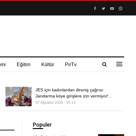
omi
Eğitim
Kültür
PirTv
JES için kadınlardan direniş çağrısı:
Jandarma köye girişlere izin vermiyor!…
07 Ağustos 2026 - 15:13
Populer