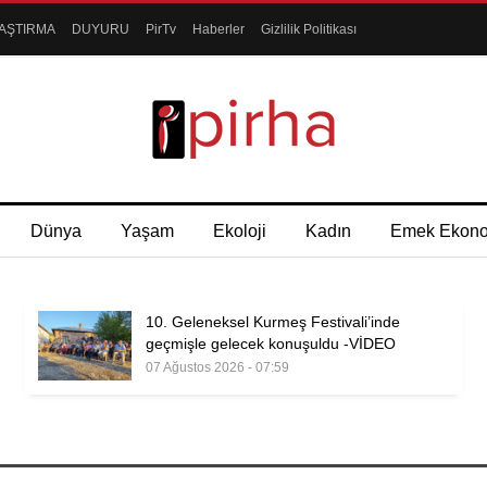
AŞTIRMA
DUYURU
PirTv
Haberler
Gizlilik Politikası
Dünya
Yaşam
Ekoloji
Kadın
Emek Ekon
10. Geleneksel Kurmeş Festivali’inde
geçmişle gelecek konuşuldu -VİDEO
07 Ağustos 2026 - 07:59