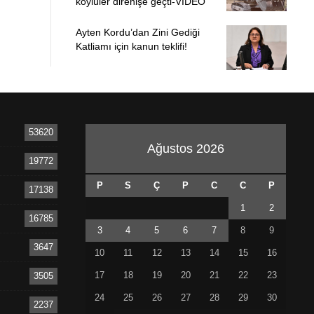
köylüler direnişe geçti-VİDEO
Ayten Kordu’dan Zini Gediği
Katliamı için kanun teklifi!
53620
Ağustos 2026
19772
P
S
Ç
P
C
C
P
17138
1
2
16785
3
4
5
6
7
8
9
3647
10
11
12
13
14
15
16
17
18
19
20
21
22
23
3505
24
25
26
27
28
29
30
2237