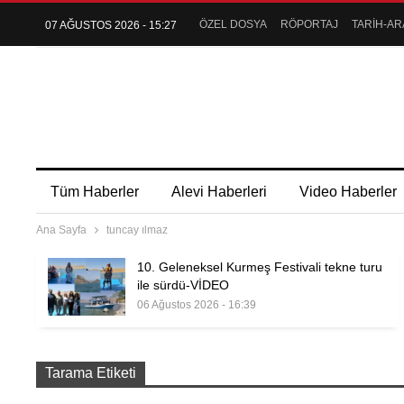
ÖZEL DOSYA
RÖPORTAJ
TARİH-AR
07 AĞUSTOS 2026 - 15:27
Tüm Haberler
Alevi Haberleri
Video Haberler
Ana Sayfa
tuncay ılmaz
10. Geleneksel Kurmeş Festivali tekne turu
ile sürdü-VİDEO
06 Ağustos 2026 - 16:39
Tarama Etiketi