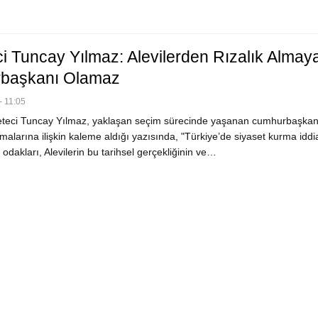
i Tuncay Yılmaz: Alevilerden Rızalık Almay
başkanı Olamaz
- 11:05
eci Tuncay Yılmaz, yaklaşan seçim sürecinde yaşanan cumhurbaşkanl
şmalarına ilişkin kaleme aldığı yazısında, "Türkiye’de siyaset kurma idd
odakları, Alevilerin bu tarihsel gerçekliğinin ve…