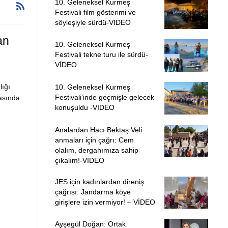
10. Geleneksel Kurmeş
Festivali film gösterimi ve
söyleşiyle sürdü-VİDEO
an
10. Geleneksel Kurmeş
Festivali tekne turu ile sürdü-
VİDEO
ığı
10. Geleneksel Kurmeş
Festivali’inde geçmişle gelecek
iasında
konuşuldu -VİDEO
Analardan Hacı Bektaş Veli
anmaları için çağrı: Cem
olalım, dergahımıza sahip
çıkalım!-VİDEO
JES için kadınlardan direniş
çağrısı: Jandarma köye
girişlere izin vermiyor! – VİDEO
Ayşegül Doğan: Ortak