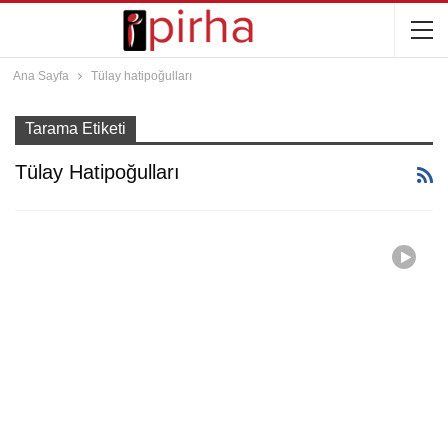
Ana Sayfa
Tülay hatipoğulları
Tarama Etiketi
Tülay Hatipoğulları