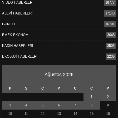
VİDEO HABERLER
19777
ALEVİ HABERLERİ
17140
GÜNCEL
16791
EMEK-EKONOMİ
3648
KADIN HABERLERİ
3505
EKOLOJİ HABERLERİ
2239
Ağustos 2026
P
S
Ç
P
C
C
P
1
2
3
4
5
6
7
8
9
10
11
12
13
14
15
16