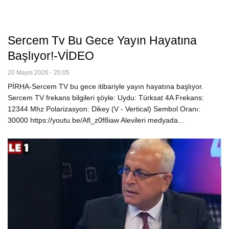
Sercem Tv Bu Gece Yayın Hayatına
Başlıyor!-VİDEO
20 Mayıs 2026 - 20:05
PİRHA-Sercem TV bu gece itibariyle yayın hayatına başlıyor.
Sercem TV frekans bilgileri şöyle: Uydu: Türksat 4A Frekans:
12344 Mhz Polarizasyon: Dikey (V - Vertical) Sembol Oranı:
30000 https://youtu.be/Afl_z0f8iaw Alevileri medyada…