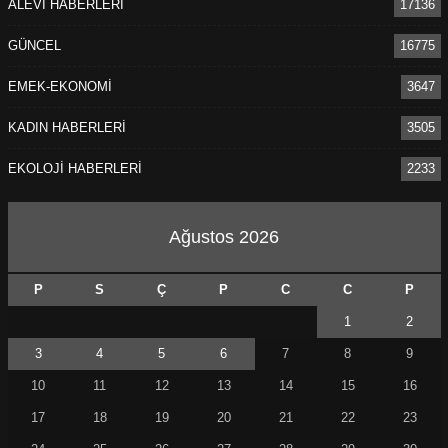
ALEVİ HABERLERİ
17136
GÜNCEL
16775
EMEK-EKONOMİ
3647
KADIN HABERLERİ
3505
EKOLOJİ HABERLERİ
2233
Ağustos 2026
P
S
Ç
P
C
C
P
1
2
3
4
5
6
7
8
9
10
11
12
13
14
15
16
17
18
19
20
21
22
23