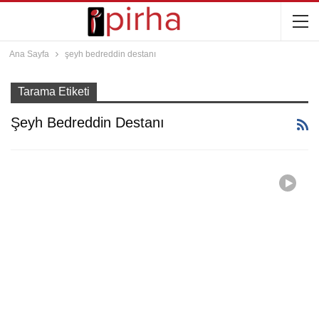
Ana Sayfa
şeyh bedreddin destanı
Tarama Etiketi
Şeyh Bedreddin Destanı