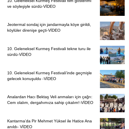
10. Geleneksel Kurmeş Festivali film gösterimi
ve söyleşiyle sürdü-VİDEO
Jeotermal sondaj için jandarmayla köye girildi,
köylüler direnişe geçti-VİDEO
10. Geleneksel Kurmeş Festivali tekne turu ile
sürdü-VİDEO
10. Geleneksel Kurmeş Festivali’inde geçmişle
gelecek konuşuldu -VİDEO
Analardan Hacı Bektaş Veli anmaları için çağrı:
Cem olalım, dergahımıza sahip çıkalım!-VİDEO
Kantarma’da Pir Mehmet Yüksel ile Hatice Ana
anıldı- VİDEO