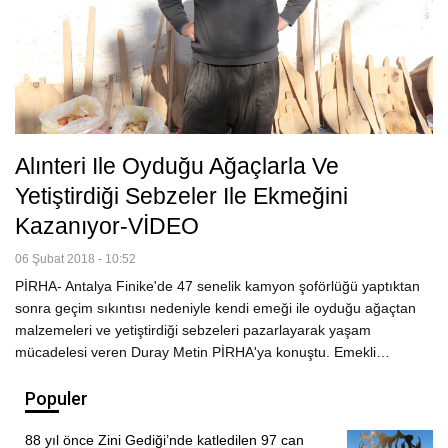
Alınteri Ile Oyduğu Ağaçlarla Ve
Yetiştirdiği Sebzeler Ile Ekmeğini
Kazanıyor-VİDEO
06 Şubat 2018 - 10:52
PİRHA- Antalya Finike'de 47 senelik kamyon şoförlüğü yaptıktan
sonra geçim sıkıntısı nedeniyle kendi emeği ile oyduğu ağaçtan
malzemeleri ve yetiştirdiği sebzeleri pazarlayarak yaşam
mücadelesi veren Duray Metin PİRHA'ya konuştu. Emekli…
Populer
88 yıl önce Zini Gediği’nde katledilen 97 can