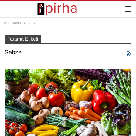
Ana Sayfa
sebze
Tarama Etiketi
Sebze