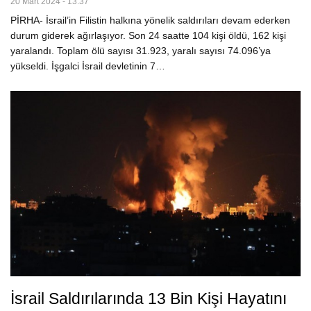
20 Mart 2024 - 13:37
PİRHA- İsrail’in Filistin halkına yönelik saldırıları devam ederken
durum giderek ağırlaşıyor. Son 24 saatte 104 kişi öldü, 162 kişi
yaralandı. Toplam ölü sayısı 31.923, yaralı sayısı 74.096’ya
yükseldi. İşgalci İsrail devletinin 7…
İsrail Saldırılarında 13 Bin Kişi Hayatını