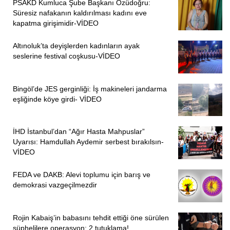
PSAKD Kumluca Şube Başkanı Özüdoğru:
Süresiz nafakanın kaldırılması kadını eve
kapatma girişimidir-VİDEO
Altınoluk’ta deyişlerden kadınların ayak
seslerine festival coşkusu-VİDEO
Bingöl’de JES gerginliği: İş makineleri jandarma
eşliğinde köye girdi- VİDEO
İHD İstanbul’dan “Ağır Hasta Mahpuslar”
Uyarısı: Hamdullah Aydemir serbest bırakılsın-
VİDEO
FEDA ve DAKB: Alevi toplumu için barış ve
demokrasi vazgeçilmezdir
Rojin Kabaiş’in babasını tehdit ettiği öne sürülen
şüphelilere operasyon: 2 tutuklama!