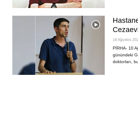
Hastane
Cezaevi
18 Ağustos 202
PİRHA- 10 Ağ
günündeki Gö
doktorları, b