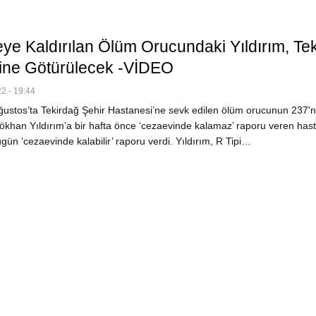
ye Kaldırılan Ölüm Orucundaki Yıldırım, Te
ne Götürülecek -VİDEO
2 - 19:44
ustos’ta Tekirdağ Şehir Hastanesi’ne sevk edilen ölüm orucunun 237'n
khan Yıldırım’a bir hafta önce ‘cezaevinde kalamaz’ raporu veren has
ugün ‘cezaevinde kalabilir’ raporu verdi. Yıldırım, R Tipi…