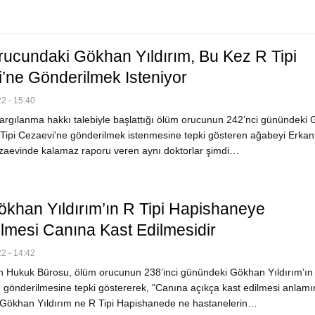
ucundaki Gökhan Yıldırım, Bu Kez R Tipi
’ne Gönderilmek Isteniyor
2 - 15:40
argılanma hakkı talebiyle başlattığı ölüm orucunun 242’nci günündeki
R Tipi Cezaevi'ne gönderilmek istenmesine tepki gösteren ağabeyi Erkan
ezaevinde kalamaz raporu veren aynı doktorlar şimdi…
khan Yıldırım’ın R Tipi Hapishaneye
lmesi Canına Kast Edilmesidir
2 - 14:42
 Hukuk Bürosu, ölüm orucunun 238’inci günündeki Gökhan Yıldırım’ın 
gönderilmesine tepki göstererek, "Canına açıkça kast edilmesi anlamı
 Gökhan Yıldırım ne R Tipi Hapishanede ne hastanelerin…