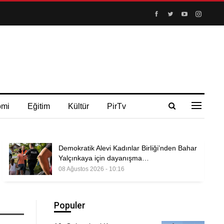
omi
Eğitim
Kültür
PirTv
Demokratik Alevi Kadınlar Birliği’nden Bahar
Yalçınkaya için dayanışma…
08 Ağustos 2026 - 10:16
Populer