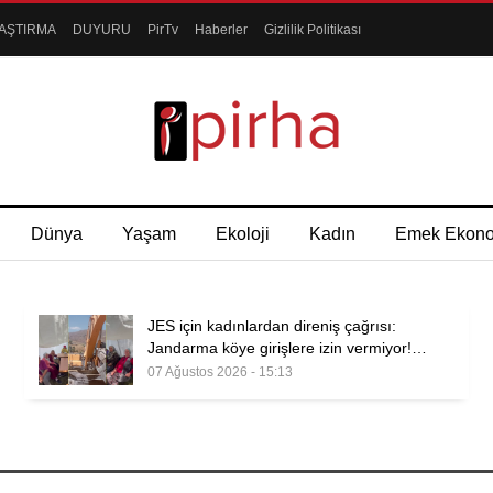
AŞTIRMA
DUYURU
PirTv
Haberler
Gizlilik Politikası
Dünya
Yaşam
Ekoloji
Kadın
Emek Ekon
JES için kadınlardan direniş çağrısı:
Jandarma köye girişlere izin vermiyor!…
07 Ağustos 2026 - 15:13