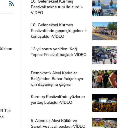
10. Geleneksel Kurmeş
Festivali tekne turu ile sürdü-
VİDEO
10. Geleneksel Kurmeş
Festivali’inde geçmişle gelecek
konuşuldu -VİDEO
 Gökhan
12 yıl sonra yeniden: Koğ
Tepesi Festivali başladı-VİDEO
Demokratik Alevi Kadınlar
Birliği’nden Bahar Yalçınkaya
için dayanışma çağrısı
Kurmeş Festivali’nde yüzlerce
yurttaş buluştu!-VİDEO
R Tipi
na
5. Altınoluk Alevi Kültür ve
Sanat Festivali başladı-VİDEO