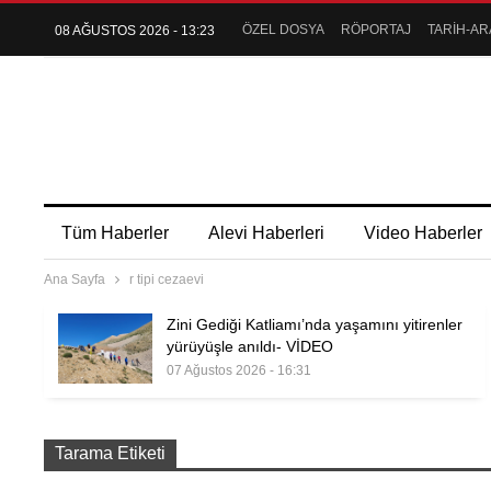
ÖZEL DOSYA
RÖPORTAJ
TARİH-AR
08 AĞUSTOS 2026 - 13:23
Tüm Haberler
Alevi Haberleri
Video Haberler
Ana Sayfa
r tipi cezaevi
Zini Gediği Katliamı’nda yaşamını yitirenler
yürüyüşle anıldı- VİDEO
07 Ağustos 2026 - 16:31
Tarama Etiketi