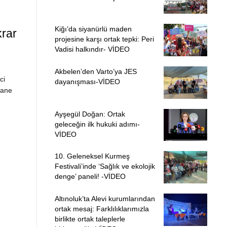
Kiğı’da siyanürlü maden
krar
projesine karşı ortak tepki: Peri
Vadisi halkındır- VİDEO
Akbelen’den Varto’ya JES
ci
dayanışması-VİDEO
tane
Ayşegül Doğan: Ortak
geleceğin ilk hukuki adımı-
VİDEO
10. Geleneksel Kurmeş
Festivali’inde ‘Sağlık ve ekolojik
denge’ paneli! -VİDEO
Altınoluk’ta Alevi kurumlarından
ortak mesaj: Farklılıklarımızla
birlikte ortak taleplerle