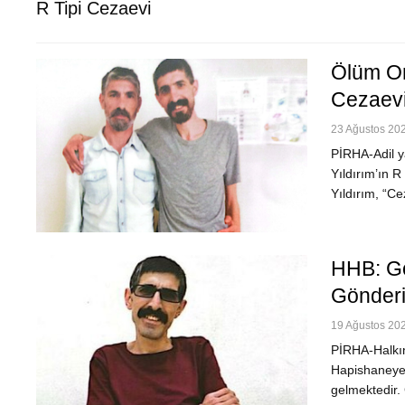
R Tipi Cezaevi
Ölüm Or
Cezaevi
23 Ağustos 202
PİRHA-Adil y
Yıldırım’ın 
Yıldırım, “C
HHB: Gö
Gönderi
19 Ağustos 202
PİRHA-Halkın
Hapishaneye 
gelmektedir.