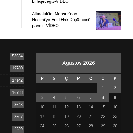
birleşeceğiz-VİDEO
Altınoluk’ta ‘Mansur’dan
Nesimi’ye Enel Hak Düşüncesi’
paneli- VİDEO
53634
Ağustos 2026
19780
P
S
Ç
P
C
C
P
17142
1
2
16798
3
4
5
6
7
8
9
3648
10
11
12
13
14
15
16
17
18
19
20
21
22
23
3507
24
25
26
27
28
29
30
2239