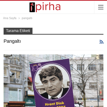
Ana Sayfa
pangaltı
Tarama Etiketi
Pangaltı