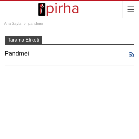
Ana Sayfa
pandmei
Tarama Etiketi
Pandmei