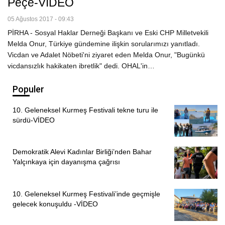
Peçe-VİDEO
05 Ağustos 2017 - 09:43
PİRHA - Sosyal Haklar Derneği Başkanı ve Eski CHP Milletvekili
Melda Onur, Türkiye gündemine ilişkin sorularımızı yanıtladı.
Vicdan ve Adalet Nöbeti'ni ziyaret eden Melda Onur, "Bugünkü
vicdansızlık hakikaten ibretlik" dedi. OHAL'in…
Populer
10. Geleneksel Kurmeş Festivali tekne turu ile
sürdü-VİDEO
Demokratik Alevi Kadınlar Birliği’nden Bahar
Yalçınkaya için dayanışma çağrısı
10. Geleneksel Kurmeş Festivali’inde geçmişle
gelecek konuşuldu -VİDEO