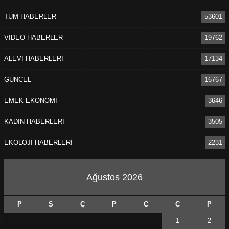
TÜM HABERLER
53601
VİDEO HABERLER
19762
ALEVİ HABERLERİ
17134
GÜNCEL
16767
EMEK-EKONOMİ
3646
KADIN HABERLERİ
3505
EKOLOJİ HABERLERİ
2231
Ağustos 2026
P
S
Ç
P
C
C
P
1
2