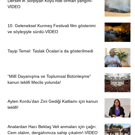
Dersim’in Sorpiyan Köyü’nde orman yangını-
VİDEO
10. Geleneksel Kurmeş Festivali film gösterimi
ve söyleşiyle sürdü-VİDEO
Tayip Temel: Taslak Öcalan’a da gösterilmedi
“Millî Dayanışma ve Toplumsal Bütünleşme”
kanun teklifi Meclis yolunda!
Ayten Kordu’dan Zini Gediği Katliamı için kanun
teklifi!
Analardan Hacı Bektaş Veli anmaları için çağrı:
Cem olalım, dergahımıza sahip çıkalım!-VİDEO