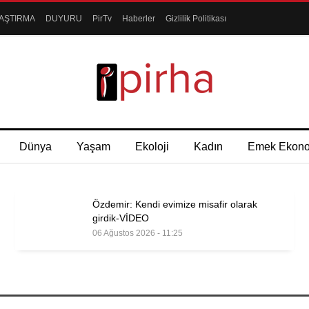
AŞTIRMA
DUYURU
PirTv
Haberler
Gizlilik Politikası
Dünya
Yaşam
Ekoloji
Kadın
Emek Ekon
Özdemir: Kendi evimize misafir olarak
girdik-VİDEO
06 Ağustos 2026 - 11:25