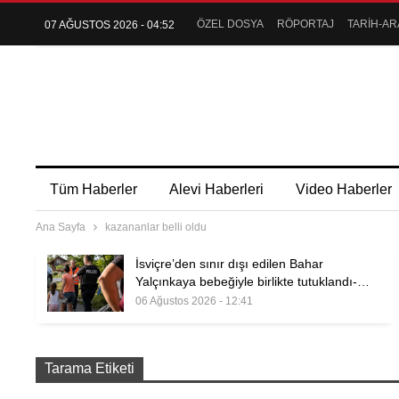
ÖZEL DOSYA
RÖPORTAJ
TARİH-AR
07 AĞUSTOS 2026 - 04:52
Tüm Haberler
Alevi Haberleri
Video Haberler
Ana Sayfa
kazananlar belli oldu
İsviçre’den sınır dışı edilen Bahar
Yalçınkaya bebeğiyle birlikte tutuklandı-…
06 Ağustos 2026 - 12:41
Tarama Etiketi