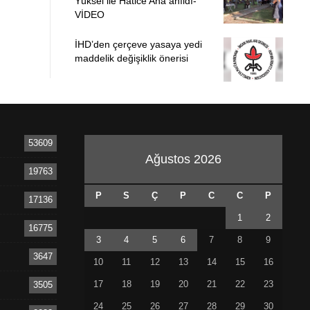
Yüksel ile Hatice Ana anıldı-
VİDEO
İHD’den çerçeve yasaya yedi
maddelik değişiklik önerisi
53609
Ağustos 2026
19763
P
S
Ç
P
C
C
P
17136
1
2
16775
3
4
5
6
7
8
9
3647
10
11
12
13
14
15
16
17
18
19
20
21
22
23
3505
24
25
26
27
28
29
30