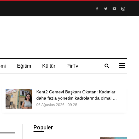
omi
Eğitim
Kültür
PirTv
Kent2 Cemevi Başkanı Okatan: Kadınlar
daha fazla yönetim kadrolarında olmalı…
06 Ağustos 2026 - 09:28
Populer