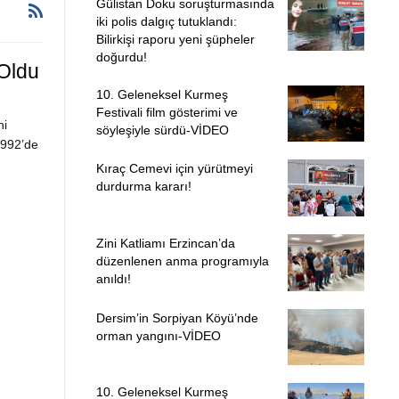
Gülistan Doku soruşturmasında
iki polis dalgıç tutuklandı:
Bilirkişi raporu yeni şüpheler
doğurdu!
 Oldu
10. Geleneksel Kurmeş
Festivali film gösterimi ve
ni
söyleşiyle sürdü-VİDEO
1992’de
Kıraç Cemevi için yürütmeyi
durdurma kararı!
Zini Katliamı Erzincan’da
düzenlenen anma programıyla
anıldı!
Dersim’in Sorpiyan Köyü’nde
orman yangını-VİDEO
10. Geleneksel Kurmeş