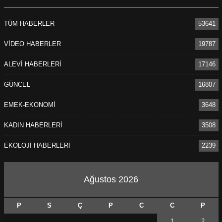
TÜM HABERLER
53641
VİDEO HABERLER
19787
ALEVİ HABERLERİ
17146
GÜNCEL
16807
EMEK-EKONOMİ
3648
KADIN HABERLERİ
3508
EKOLOJİ HABERLERİ
2239
Ağustos 2026
P
S
Ç
P
C
C
P
1
2