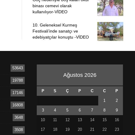
binası cemevi olarak
kullanılıyor-VİDEO
10. Geleneksel Kurmeş
Festivali’inde sanatçı ve
edebiyatçılar konuştu -VİDEO
53643
Ağustos 2026
19788
P
S
Ç
P
C
C
P
17146
1
2
16808
3
4
5
6
7
8
9
3648
10
11
12
13
14
15
16
17
18
19
20
21
22
23
3508