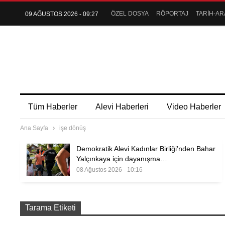
ÖZEL DOSYA
RÖPORTAJ
TARİH-AR
09 AĞUSTOS 2026 - 09:27
Tüm Haberler
Alevi Haberleri
Video Haberler
Ana Sayfa
işe dönüş
Demokratik Alevi Kadınlar Birliği’nden Bahar
Yalçınkaya için dayanışma…
08 Ağustos 2026 - 10:16
Tarama Etiketi