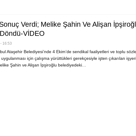
Sonuç Verdi; Melike Şahin Ve Alişan İpşiroğ
e Döndü-VİDEO
- 16:53
ul Ataşehir Belediyesi’nde 4 Ekim’de sendikal faaliyetleri ve toplu söz
uygulanması için çalışma yürüttükleri gerekçesiyle işten çıkarılan işyer
Melike Şahin ve Alişan İpşiroğlu belediyedeki…