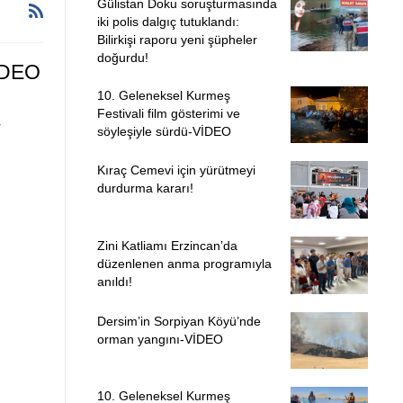
Gülistan Doku soruşturmasında
iki polis dalgıç tutuklandı:
Bilirkişi raporu yeni şüpheler
doğurdu!
VİDEO
10. Geleneksel Kurmeş
Festivali film gösterimi ve
r
söyleşiyle sürdü-VİDEO
Kıraç Cemevi için yürütmeyi
durdurma kararı!
Zini Katliamı Erzincan’da
düzenlenen anma programıyla
anıldı!
Dersim’in Sorpiyan Köyü’nde
orman yangını-VİDEO
10. Geleneksel Kurmeş