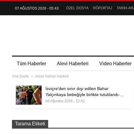
ÖZEL DOSYA
RÖPORTAJ
TARİH-AR
07 AĞUSTOS 2026 - 05:43
Tüm Haberler
Alevi Haberleri
Video Haberler
Ana Sayfa
insan hakları heykeli
İsviçre’den sınır dışı edilen Bahar
Yalçınkaya bebeğiyle birlikte tutuklandı-…
06 Ağustos 2026 - 12:41
Tarama Etiketi