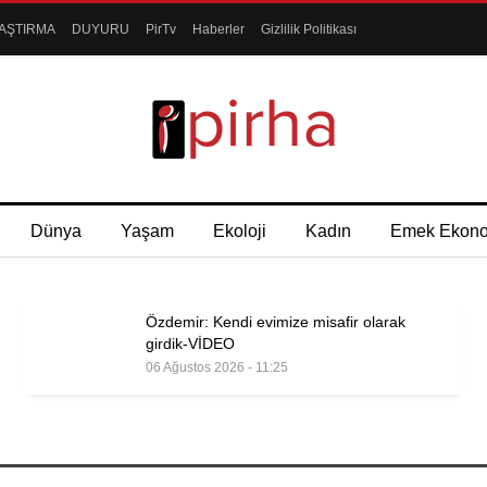
AŞTIRMA
DUYURU
PirTv
Haberler
Gizlilik Politikası
Dünya
Yaşam
Ekoloji
Kadın
Emek Ekon
Özdemir: Kendi evimize misafir olarak
girdik-VİDEO
06 Ağustos 2026 - 11:25