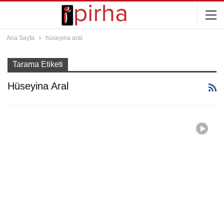
Ana Sayfa
hüseyina aral
Tarama Etiketi
Hüseyina Aral