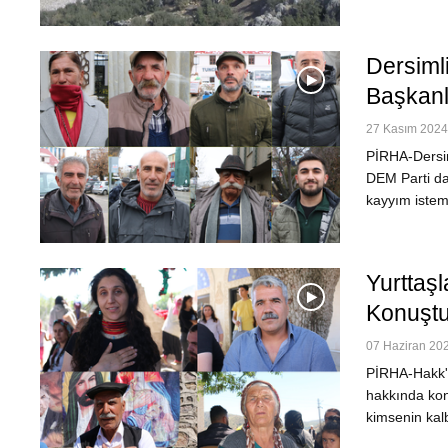
Dersimli
Başkanl
27 Kasım 2024 
PİRHA-Dersim
DEM Parti dah
kayyım istem
Yurttaşl
Konuştu
07 Haziran 202
PİRHA-Hakk'a
hakkında konu
kimsenin kal