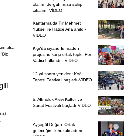
olalım, dergahımıza sahip
çıkalım!-VİDEO
Kantarma’da Pir Mehmet
Yüksel ile Hatice Ana anıldı-
VİDEO
çim olsa
Kiğı’da siyanürlü maden
 “Biz
projesine karşı ortak tepki: Peri
Vadisi halkındır- VİDEO
12 yıl sonra yeniden: Koğ
Tepesi Festivali başladı-VİDEO
ili
5. Altınoluk Alevi Kültür ve
Sanat Festivali başladı-VİDEO
iz)
,
Ayşegül Doğan: Ortak
geleceğin ilk hukuki adımı-