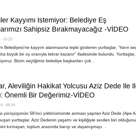
ler Kayyımı Istemiyor: Belediye Eş
arımızı Sahipsiz Bırakmayacağız -VİDEO
- 10:23
 Belediyesi’ne kayyım atanmasına tepki gösteren yurttaşlar, ‘Yarın se
a büyük bir oy oranıyla tekrar kazanır” ifadesinde bulundu. Yurttaşlar,
iyoruz. Bizim seçtiğimiz belediye başkanları çok…
ar, Aleviliğin Hakikat Yolcusu Aziz Dede Ile Ilg
: Önemli Bir Değerimiz-VİDEO
4 - 09:34
 yürüyüşünün 58’inci yıldönümünde anması yapılan Aziz Dede (Ape Az
şan yurttaşlar, Aziz Dedenin yaşamı ve kişiliğiyle sevilen biri olduğunu
bini kırmayan, toplum arasında barışı ve dayanışmayı…