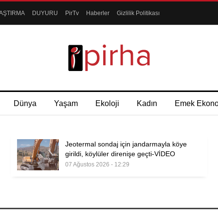
AŞTIRMA
DUYURU
PirTv
Haberler
Gizlilik Politikası
Dünya
Yaşam
Ekoloji
Kadın
Emek Ekon
Jeotermal sondaj için jandarmayla köye
girildi, köylüler direnişe geçti-VİDEO
07 Ağustos 2026 - 12:29