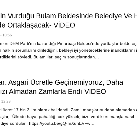
n Vurduğu Bulam Beldesinde Belediye Ve 
e Ortaklaşacak- VİDEO
- 10:56
leri DEM Parti'nin kazandığı Pınarbaşı Beldesi’nde yurttaşlar belde eş
 halkın sorunlarını dinlediğini, beldeyi iyi yöneteceklerine inandıklarını 
diklerini söyledi. Bulamlılar, seçim sonuçlarından…
lar: Asgari Ücretle Geçinemiyoruz, Daha
zı Almadan Zamlarla Eridi-VİDEO
 12:29
ücret 17 bin 2 lira olarak belirlendi. Zamlı maaşlarını daha alamadan e
taşlar, "Ülkede hayat pahalılığı çok yüksek, bize verdikleri maaşla nasıl
 diye sordular. https://youtu.be/gQ-mXuhEVFw…