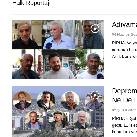
Halk Röportajı
Adıyama
04 Haziran 202
PİRHA-Adıyam
sorunun bir a
Artık barış o
Depremi
Ne De H
05 Şubat 2025 
PİRHA-6 Şuba
geçti. 11 ili
konutlara ye