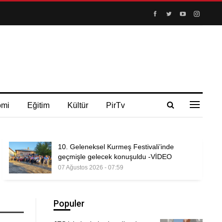
omi
Eğitim
Kültür
PirTv
10. Geleneksel Kurmeş Festivali’inde
geçmişle gelecek konuşuldu -VİDEO
07 Ağustos 2026 - 07:59
Populer