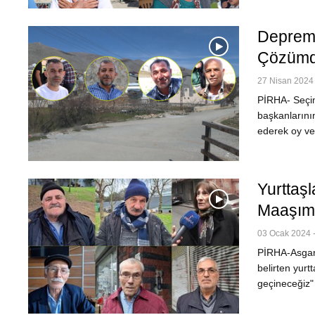
Depremi
Çözümd
27 Nisan 2024 
PİRHA- Seçim
başkanlarının
ederek oy ver
Yurttaş
Maaşımı
03 Ocak 2024 -
PİRHA-Asgari 
belirten yurt
geçineceğiz"