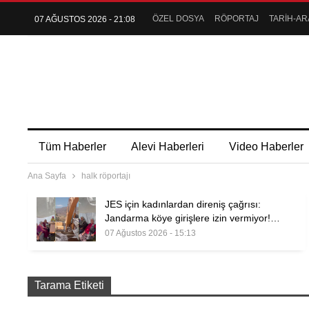
ÖZEL DOSYA
RÖPORTAJ
TARİH-AR
07 AĞUSTOS 2026 - 21:08
Tüm Haberler
Alevi Haberleri
Video Haberler
Ana Sayfa
halk röportajı
JES için kadınlardan direniş çağrısı:
Jandarma köye girişlere izin vermiyor!…
07 Ağustos 2026 - 15:13
Tarama Etiketi