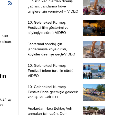
JES için kadınlardan direniş
çağrısı: Jandarma köye
girişlere izin vermiyor! – VİDEO
10. Geleneksel Kurmeş
Festivali film gösterimi ve
söyleşiyle sürdü-VİDEO
 Kürt
k olsun.
Jeotermal sondaj için
jandarmayla köye girildi,
köylüler direnişe geçti-VİDEO
10. Geleneksel Kurmeş
Festivali tekne turu ile sürdü-
fın
VİDEO
10. Geleneksel Kurmeş
Festivali’inde geçmişle gelecek
konuşuldu -VİDEO
k 24 ay
cı
Analardan Hacı Bektaş Veli
anmaları için çağrı: Cem