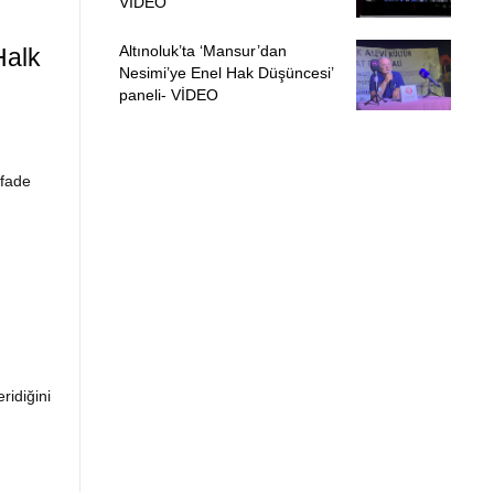
VİDEO
Altınoluk’ta ‘Mansur’dan
Halk
Nesimi’ye Enel Hak Düşüncesi’
paneli- VİDEO
ifade
ridiğini