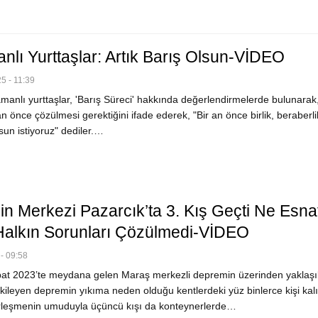
nlı Yurttaşlar: Artık Barış Olsun-VİDEO
5 - 11:39
anlı yurttaşlar, 'Barış Süreci' hakkında değerlendirmelerde bulunarak,
n önce çözülmesi gerektiğini ifade ederek, "Bir an önce birlik, beraberli
lsun istiyoruz" dediler.…
n Merkezi Pazarcık’ta 3. Kış Geçti Ne Esna
alkın Sorunları Çözülmedi-VİDEO
- 09:58
t 2023’te meydana gelen Maraş merkezli depremin üzerinden yaklaşı
 etkileyen depremin yıkıma neden olduğu kentlerdeki yüz binlerce kişi kalı
rleşmenin umuduyla üçüncü kışı da konteynerlerde…