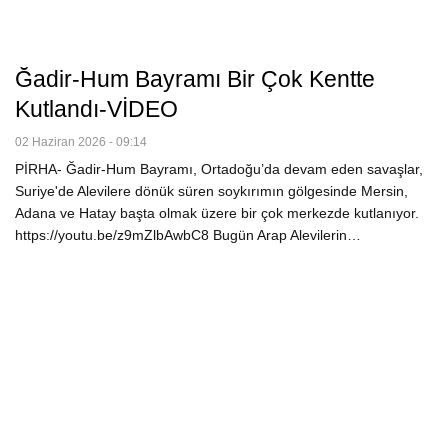
Ğadir-Hum Bayramı Bir Çok Kentte
Kutlandı-VİDEO
02 Haziran 2026 - 09:14
PİRHA- Ğadir-Hum Bayramı, Ortadoğu’da devam eden savaşlar,
Suriye'de Alevilere dönük süren soykırımın gölgesinde Mersin,
Adana ve Hatay başta olmak üzere bir çok merkezde kutlanıyor.
https://youtu.be/z9mZlbAwbC8 Bugün Arap Alevilerin…