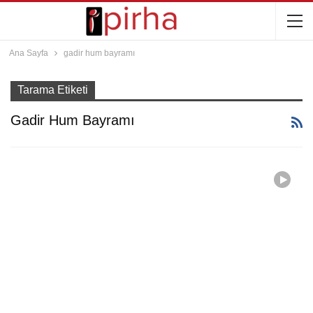
Ana Sayfa
gadir hum bayramı
Tarama Etiketi
Gadir Hum Bayramı