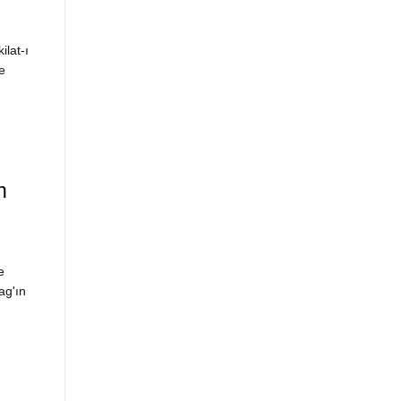
ilat-ı
e
n
e
ag'ın