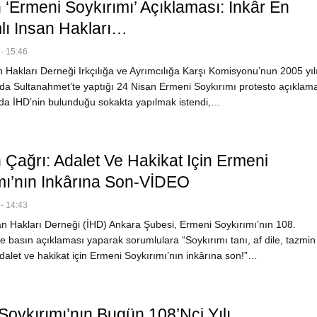
 ‘Ermeni Soykırımı’ Açıklaması: İnkâr En
ı Insan Hakları…
- 15:46
 Hakları Derneği Irkçılığa ve Ayrımcılığa Karşı Komisyonu’nun 2005 yı
l’da Sultanahmet’te yaptığı 24 Nisan Ermeni Soykırımı protesto açıklama
nda İHD’nin bulunduğu sokakta yapılmak istendi,…
 Çağrı: Adalet Ve Hakikat Için Ermeni
mı’nın Inkârına Son-VİDEO
- 14:43
n Hakları Derneği (İHD) Ankara Şubesi, Ermeni Soykırımı’nın 108.
 basın açıklaması yaparak sorumlulara “Soykırımı tanı, af dile, tazmin 
Adalet ve hakikat için Ermeni Soykırımı’nın inkârına son!”…
Soykırımı’nın Bugün 108’nci Yılı