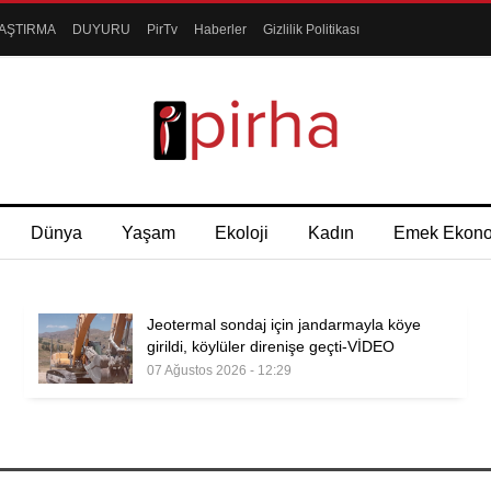
AŞTIRMA
DUYURU
PirTv
Haberler
Gizlilik Politikası
Dünya
Yaşam
Ekoloji
Kadın
Emek Ekon
Jeotermal sondaj için jandarmayla köye
girildi, köylüler direnişe geçti-VİDEO
07 Ağustos 2026 - 12:29