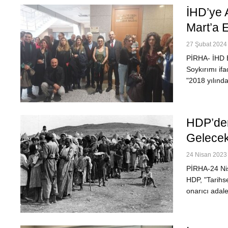
İHD’ye 
Mart’a E
27 Şubat 2024 
PİRHA- İHD E
Soykırımı if
"2018 yılınd
HDP’den
Gelecek
24 Nisan 2023 
PİRHA-24 Nis
HDP, "Tarihs
onarıcı adale