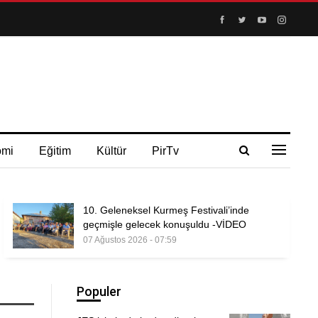
omi
Eğitim
Kültür
PirTv
10. Geleneksel Kurmeş Festivali’inde
geçmişle gelecek konuşuldu -VİDEO
07 Ağustos 2026 - 07:59
Populer