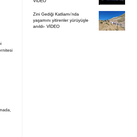
VİDEO
Zini Gediği Katliamı’nda
yaşamını yitirenler yürüyüşle
anıldı- VİDEO
i
rnitesi
amada,