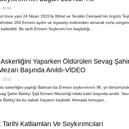
- 08:58
l önce yani 24 Nisan 1915’te İttihat ve Terakki Cemiyeti’nin örgütü Teşk
fından 250 Ermeni aydın ve siyasetçi evlerinden alınarak zorla sürgün
 katledildi. Bu tarih Ermeni Soykırımı’nın başladığı…
 Askerliğini Yaparken Öldürülen Sevag Şahi
 Mezarı Başında Anıldı-VİDEO
- 15:52
u askerliğini yaptığı Batman'da Ermeni soykırımının 96. yıl dönümünd
ag Şahin Balıkçı Şişli Ermeni Mezarlığı'ndaki kabri başında anıldı. Sev
s Balıkçı'da bu sabah hayatını kaybetti. Anmada konuşan…
k Tarihi Katliamları Ve Soykırımcıları