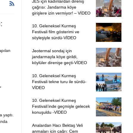
JES için kadınlardan direniş
çağrısı: Jandarma köye
girişlere izin vermiyor! – VİDEO
:
10. Geleneksel Kurmeş
Festivali film gösterimi ve
söyleşiyle sürdü-VİDEO
apılan
Jeotermal sondaj için
jandarmayla köye girildi,
köylüler direnişe geçti-VİDEO
10. Geleneksel Kurmeş
Festivali tekne turu ile sürdü-
r
VİDEO
10. Geleneksel Kurmeş
Festivali’inde geçmişle gelecek
konuşuldu -VİDEO
 yaptı.
anda
Analardan Hacı Bektaş Veli
anmaları için çağrı: Cem