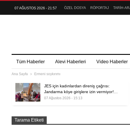
ÖZEL DOSYA
RÖPORTAJ
TARİH-AR
07 AĞUSTOS 2026 - 21:57
Tüm Haberler
Alevi Haberleri
Video Haberler
Ana Sayfa
Ermeni soykırımı
JES için kadınlardan direniş çağrısı:
Jandarma köye girişlere izin vermiyor!…
07 Ağustos 2026 - 15:13
Tarama Etiketi