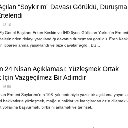
Açılan “Soykırım” Davası Görüldü, Duruşma
rtelendi
- 13:10
ş Genel Başkanı Erken Keskin ve İHD üyesi Güllistan Yarkın’ın Ermeni
adelerininden dolayı yargılandığı davanın duruşması görüldü. Eren Kesk
an itibaren anma yasaklandı ve bize davalar açıldı. Biz…
 24 Nisan Açıklaması: Yüzleşmek Ortak
 Için Vazgeçilmez Bir Adımdır
- 16:59
an Ermeni Soykırımı'nın 108. yılı nedeniyle yazılı bir açıklama yayıml
el hakikatlerle yüzleşmek, mağdur halklar ve inançlardan özür dilemek 
t yollarına başvurmak, birbirini anlamak ve tarihsel…