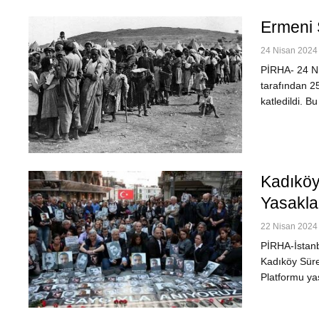
Ermeni S
24 Nisan 2024 
PİRHA- 24 Nis
tarafından 2
katledildi. B
Kadıköy
Yasakla
22 Nisan 2024 
PİRHA-İstanb
Kadıköy Süre
Platformu yas