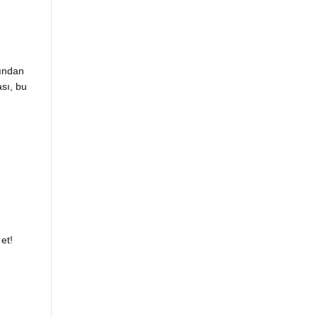
lından
sı, bu
et!