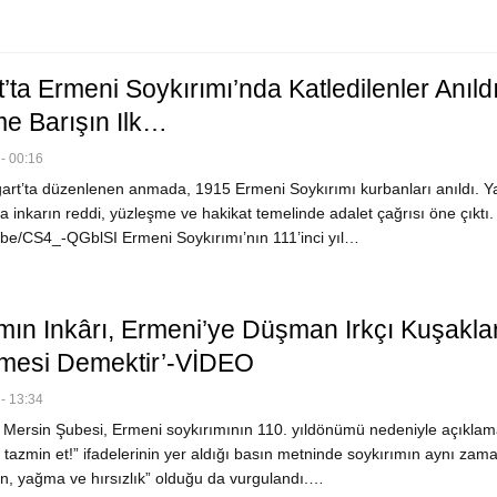
t’ta Ermeni Soykırımı’nda Katledilenler Anıldı
e Barışın Ilk…
- 00:16
art’ta düzenlenen anmada, 1915 Ermeni Soykırımı kurbanları anıldı. Y
 inkarın reddi, yüzleşme ve hakikat temelinde adalet çağrısı öne çıktı.
u.be/CS4_-QGblSI Ermeni Soykırımı’nın 111’inci yıl…
ımın Inkârı, Ermeni’ye Düşman Irkçı Kuşakla
rilmesi Demektir’-VİDEO
- 13:34
Mersin Şubesi, Ermeni soykırımının 110. yıldönümü nedeniyle açıklama
e, tazmin et!” ifadelerinin yer aldığı basın metninde soykırımın aynı zam
an, yağma ve hırsızlık” olduğu da vurgulandı.…