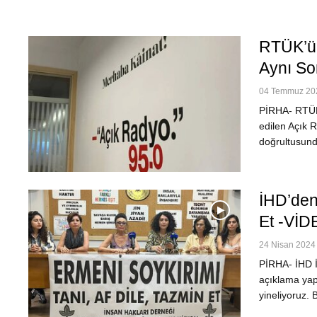
RTÜK’ün
Aynı So
04 Temmuz 202
PİRHA- RTÜK 
edilen Açık R
doğrultusund
İHD’den 
Et -VİD
24 Nisan 2024 
PİRHA- İHD İs
açıklama yapt
yineliyoruz.