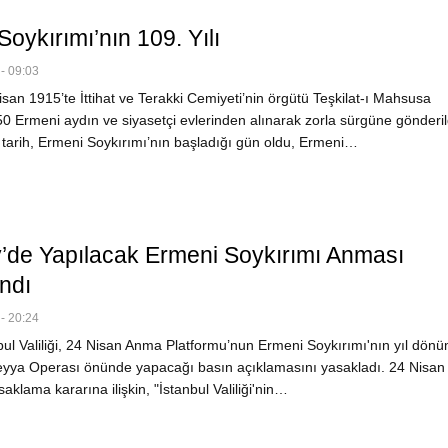
oykırımı’nın 109. Yılı
- 09:03
an 1915’te İttihat ve Terakki Cemiyeti’nin örgütü Teşkilat-ı Mahsusa
50 Ermeni aydın ve siyasetçi evlerinden alınarak zorla sürgüne gönderil
u tarih, Ermeni Soykırımı’nın başladığı gün oldu, Ermeni…
’de Yapılacak Ermeni Soykırımı Anması
ndı
- 20:24
ul Valiliği, 24 Nisan Anma Platformu’nun Ermeni Soykırımı'nın yıl dö
yya Operası önünde yapacağı basın açıklamasını yasakladı. 24 Nisa
aklama kararına ilişkin, "İstanbul Valiliği'nin…