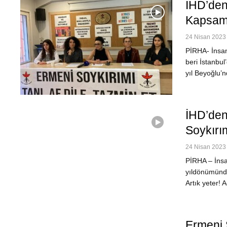
İHD’den
Kapsaml
24 Nisan 2023 
PİRHA- İnsan
beri İstanbu
yıl Beyoğlu’
İHD’den
Soykırı
24 Nisan 2023 
PİRHA – İnsa
yıldönümünde
Artık yeter! 
Ermeni 