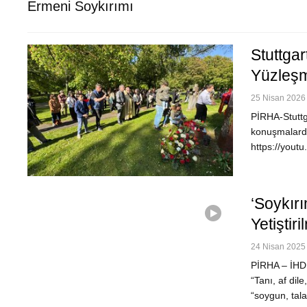
Ermeni Soykırımı
Stuttgar
Yüzleşm
25 Nisan 2026 
PİRHA-Stuttg
konuşmalarda
https://yout
‘Soykır
Yetişti
24 Nisan 2025 
PİRHA – İHD 
“Tanı, af dil
“soygun, tal