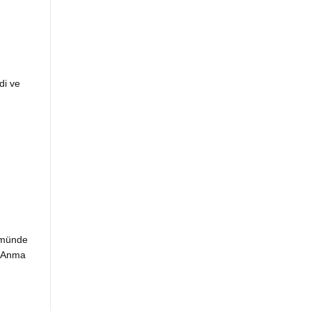
di ve
nümünde
n Anma