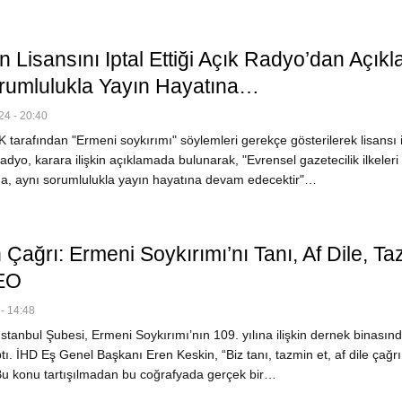
 Lisansını Iptal Ettiği Açık Radyo’dan Açıkl
rumlulukla Yayın Hayatına…
4 - 20:40
tarafından "Ermeni soykırımı" söylemleri gerekçe gösterilerek lisansı i
adyo, karara ilişkin açıklamada bulunarak, "Evrensel gazetecilik ilkeleri
a, aynı sorumlulukla yayın hayatına devam edecektir"…
Çağrı: Ermeni Soykırımı’nı Tanı, Af Dile, Ta
EO
- 14:48
tanbul Şubesi, Ermeni Soykırımı’nın 109. yılına ilişkin dernek binasın
ı. İHD Eş Genel Başkanı Eren Keskin, “Biz tanı, tazmin et, af dile çağr
 Bu konu tartışılmadan bu coğrafyada gerçek bir…