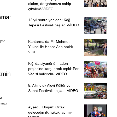
olalım, dergahımıza sahip
çıkalım!-VİDEO
ama:
12 yıl sonra yeniden: Koğ
Tepesi Festivali başladı-VİDEO
ptal
Kantarma’da Pir Mehmet
Yüksel ile Hatice Ana anıldı-
VİDEO
Kiğı’da siyanürlü maden
projesine karşı ortak tepki: Peri
zmin
Vadisi halkındır- VİDEO
5. Altınoluk Alevi Kültür ve
Sanat Festivali başladı-VİDEO
da
ımızı
Ayşegül Doğan: Ortak
geleceğin ilk hukuki adımı-