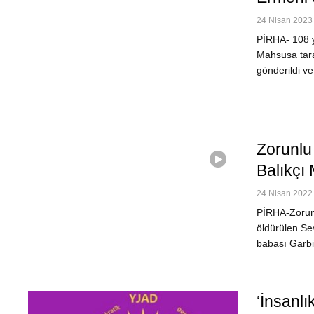
24 Nisan 2023 
PİRHA- 108 yı
Mahsusa tara
gönderildi ve
Zorunlu
Balıkçı
24 Nisan 2022 
PİRHA-Zorunl
öldürülen Sev
babası Garbi
‘İnsanlı