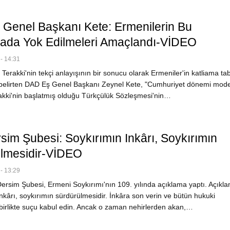
Genel Başkanı Kete: Ermenilerin Bu
ada Yok Edilmeleri Amaçlandı-VİDEO
- 14:31
 Terakki'nin tekçi anlayışının bir sonucu olarak Ermeniler'in katliama tab
belirten DAD Eş Genel Başkanı Zeynel Kete, "Cumhuriyet dönemi mode
erakki'nin başlatmış olduğu Türkçülük Sözleşmesi'nin…
sim Şubesi: Soykırımın Inkârı, Soykırımın
lmesidir-VİDEO
- 13:29
rsim Şubesi, Ermeni Soykırımı'nın 109. yılında açıklama yaptı. Açıkl
nkârı, soykırımın sürdürülmesidir. İnkâra son verin ve bütün hukuki
 birlikte suçu kabul edin. Ancak o zaman nehirlerden akan,…