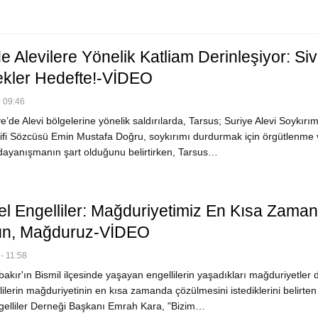
e Alevilere Yönelik Katliam Derinleşiyor: Sivi
kler Hedefte!-VİDEO
 09:46
’de Alevi bölgelerine yönelik saldırılarda, Tarsus; Suriye Alevi Soykırı
atifi Sözcüsü Emin Mustafa Doğru, soykırımı durdurmak için örgütlenme 
 dayanışmanın şart olduğunu belirtirken, Tarsus…
l Engelliler: Mağduriyetimiz En Kısa Zama
ün, Mağduruz-VİDEO
- 11:58
akır'ın Bismil ilçesinde yaşayan engellilerin yaşadıkları mağduriyetler
lilerin mağduriyetinin en kısa zamanda çözülmesini istediklerini belirten
elliler Derneği Başkanı Emrah Kara, "Bizim…