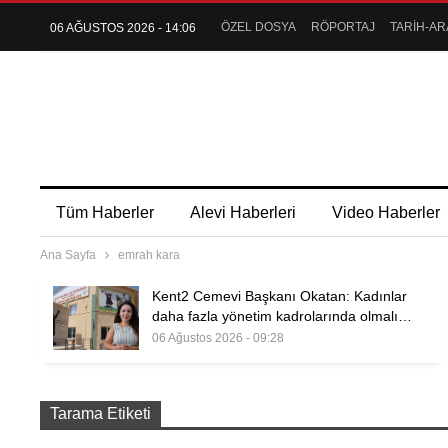
ÖZEL DOSYA
RÖPORTAJ
TARİH-AR
06 AĞUSTOS 2026 - 14:06
Tüm Haberler
Alevi Haberleri
Video Haberler
Ana Sayfa
emrah kara
Kent2 Cemevi Başkanı Okatan: Kadınlar
daha fazla yönetim kadrolarında olmalı…
06 Ağustos 2026 - 09:28
Tarama Etiketi