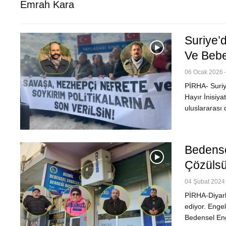
Emrah Kara
Suriye’d
Ve Bebe
06 Ocak 2026 -
PİRHA- Suriye
Hayır İnisiy
uluslararası
Bedense
Çözüls
04 Şubat 2024 
PİRHA-Diyarb
ediyor. Engel
Bedensel Eng