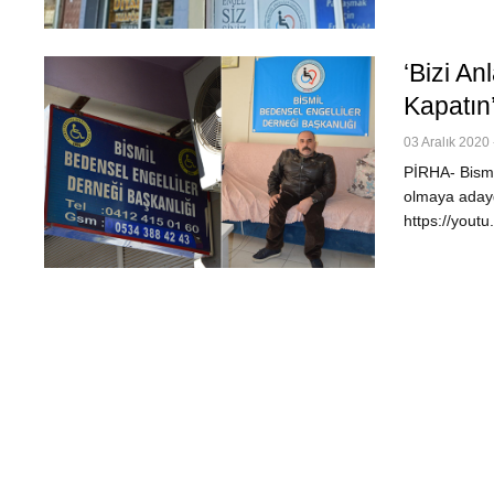
‘Bizi An
Kapatın
03 Aralık 2020 
PİRHA- Bismi
olmaya adaydı
https://yout