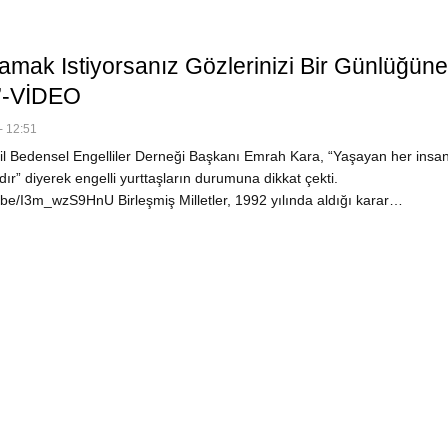
lamak Istiyorsanız Gözlerinizi Bir Günlüğüne
’-VİDEO
- 12:51
l Bedensel Engelliler Derneği Başkanı Emrah Kara, “Yaşayan her insan
r” diyerek engelli yurttaşların durumuna dikkat çekti.
u.be/I3m_wzS9HnU Birleşmiş Milletler, 1992 yılında aldığı karar…