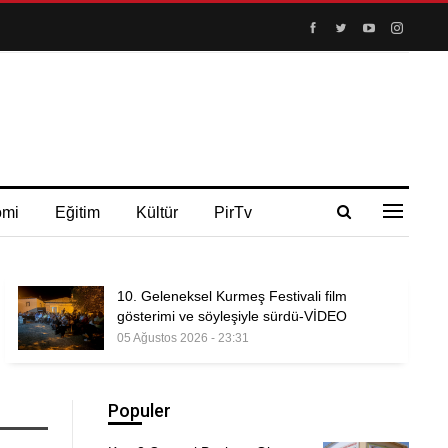
omi
Eğitim
Kültür
PirTv
10. Geleneksel Kurmeş Festivali film
gösterimi ve söyleşiyle sürdü-VİDEO
05 Ağustos 2026 - 23:31
Populer