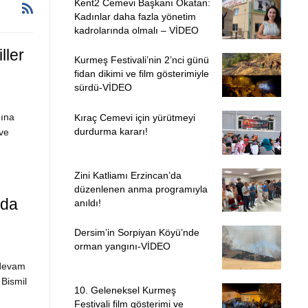
Kent2 Cemevi Başkanı Okatan:
Kadınlar daha fazla yönetim
kadrolarında olmalı – VİDEO
ller
Kurmeş Festivali’nin 2’nci günü
fidan dikimi ve film gösterimiyle
sürdü-VİDEO
mına
Kıraç Cemevi için yürütmeyi
durdurma kararı!
ve
Zini Katliamı Erzincan’da
düzenlenen anma programıyla
nda
anıldı!
Dersim’in Sorpiyan Köyü’nde
orman yangını-VİDEO
 devam
 Bismil
10. Geleneksel Kurmeş
Festivali film gösterimi ve