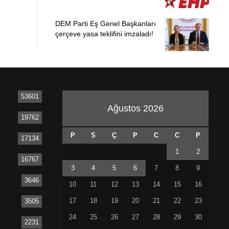
DEM Parti Eş Genel Başkanları
çerçeve yasa teklifini imzaladı!
53601
Ağustos 2026
19762
P
S
Ç
P
C
C
P
17134
1
2
16767
3
4
5
6
7
8
9
3646
10
11
12
13
14
15
16
17
18
19
20
21
22
23
3505
24
25
26
27
28
29
30
2231