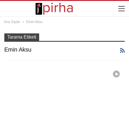
Ana Sayfa
Emin Aksu
Tarama Etiketi
Emin Aksu