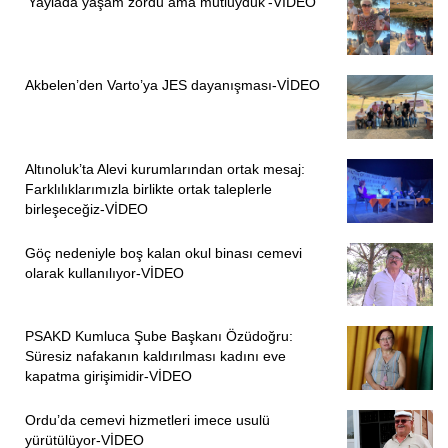
‘Yaylada yaşam zordu ama mutluyduk’-VİDEO
Akbelen’den Varto’ya JES dayanışması-VİDEO
Altınoluk’ta Alevi kurumlarından ortak mesaj:
Farklılıklarımızla birlikte ortak taleplerle
birleşeceğiz-VİDEO
Göç nedeniyle boş kalan okul binası cemevi
olarak kullanılıyor-VİDEO
PSAKD Kumluca Şube Başkanı Özüdoğru:
Süresiz nafakanın kaldırılması kadını eve
kapatma girişimidir-VİDEO
Ordu’da cemevi hizmetleri imece usulü
yürütülüyor-VİDEO