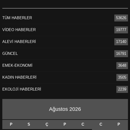
TÜM HABERLER
53626
VİDEO HABERLER
19777
ALEVİ HABERLERİ
17140
GÜNCEL
16791
EMEK-EKONOMİ
3648
KADIN HABERLERİ
3505
EKOLOJİ HABERLERİ
2239
Ağustos 2026
P
S
Ç
P
C
C
P