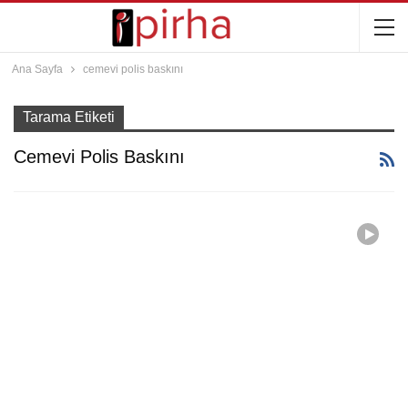
Ana Sayfa
cemevi polis baskını
Tarama Etiketi
Cemevi Polis Baskını