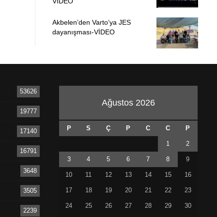
VİDEO
Akbelen’den Varto’ya JES
dayanışması-VİDEO
53626
Ağustos 2026
19777
P
S
Ç
P
C
C
P
17140
1
2
16791
3
4
5
6
7
8
9
3648
10
11
12
13
14
15
16
17
18
19
20
21
22
23
3505
24
25
26
27
28
29
30
2239