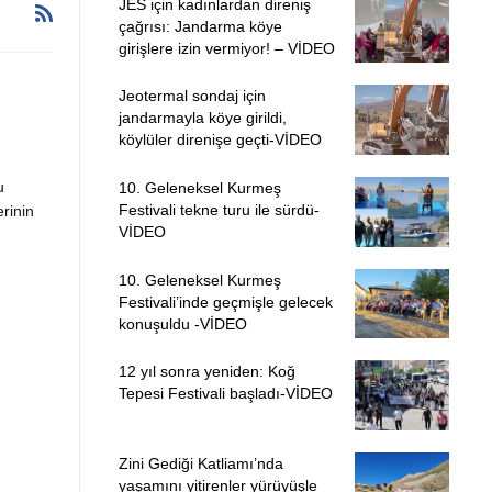
JES için kadınlardan direniş
çağrısı: Jandarma köye
girişlere izin vermiyor! – VİDEO
Jeotermal sondaj için
jandarmayla köye girildi,
köylüler direnişe geçti-VİDEO
u
10. Geleneksel Kurmeş
Festivali tekne turu ile sürdü-
erinin
VİDEO
10. Geleneksel Kurmeş
Festivali’inde geçmişle gelecek
konuşuldu -VİDEO
12 yıl sonra yeniden: Koğ
Tepesi Festivali başladı-VİDEO
Zini Gediği Katliamı’nda
yaşamını yitirenler yürüyüşle