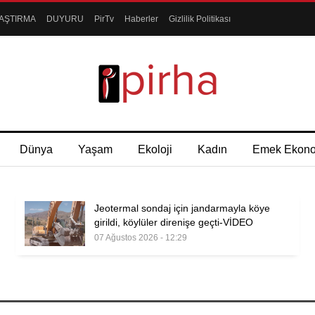
AŞTIRMA
DUYURU
PirTv
Haberler
Gizlilik Politikası
Dünya
Yaşam
Ekoloji
Kadın
Emek Ekon
Jeotermal sondaj için jandarmayla köye
girildi, köylüler direnişe geçti-VİDEO
07 Ağustos 2026 - 12:29