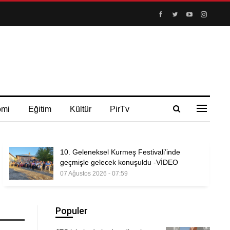
omi
Eğitim
Kültür
PirTv
10. Geleneksel Kurmeş Festivali’inde
geçmişle gelecek konuşuldu -VİDEO
07 Ağustos 2026 - 07:59
Populer