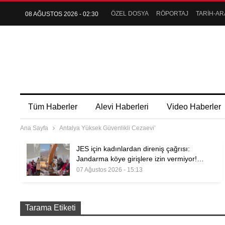
ÖZEL DOSYA
RÖPORTAJ
TARİH-AR
08 AĞUSTOS 2026 - 02:30
Tüm Haberler
Alevi Haberleri
Video Haberler
Ana Sayfa
Antalya Yüksek Güvenlikli Cezaevi’
JES için kadınlardan direniş çağrısı:
Jandarma köye girişlere izin vermiyor!…
07 Ağustos 2026 - 15:13
Tarama Etiketi