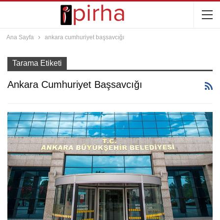
Ana Sayfa
ankara cumhuriyet başsavcığı
Tarama Etiketi
Ankara Cumhuriyet Başsavcığı