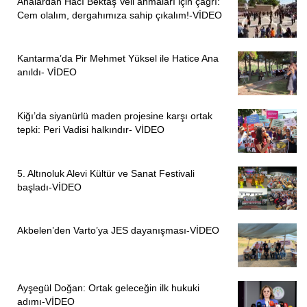
Analardan Hacı Bektaş Veli anmaları için çağrı:
Cem olalım, dergahımıza sahip çıkalım!-VİDEO
Kantarma’da Pir Mehmet Yüksel ile Hatice Ana
anıldı- VİDEO
Kiğı’da siyanürlü maden projesine karşı ortak
tepki: Peri Vadisi halkındır- VİDEO
5. Altınoluk Alevi Kültür ve Sanat Festivali
başladı-VİDEO
Akbelen’den Varto’ya JES dayanışması-VİDEO
Ayşegül Doğan: Ortak geleceğin ilk hukuki
adımı-VİDEO