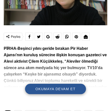
Paylaş
PİRHA-Beşinci yılını geride bırakan Pir Haber
Ajansı’nın kuruluş sürecine ilişkin konuşan gazeteci ve
Alevi aktivist Çilem Küçükkeleş, “Aleviler ölmediği
sürece ana akım medyada hiç yer bulmuyor. TV10’da
çalışırken “Keşke bir ajansımız olsaydı” diyorduk.
Çünkü biliyoruz Alevi toplumu hareketli ve sürekli bir
gelişme vardı. Biz sadece ölürken haber olan toplumlar
OKUMAYA DEVAM ET
olarak bu kez ne yaşıyorsak haber yapma imkanı
bulduk. Süreklilik Alevilikte çok önemlidir. PİRHA pes
etmeyenlerdendir” ifadelerini kullandı.