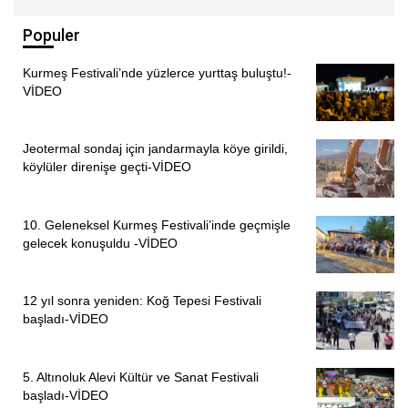
medya hesaplarını tarayarak, günde zorla 5-6 haber
Populer
çıkartabiliyorduk. Çünkü Aleviler ölmediği sürece ana akım
medyada hiç yer bulmuyor. Adına demokratik
Kurmeş Festivali’nde yüzlerce yurttaş buluştu!-
diyebileceğimiz özgün gazetecilik yapan kesimler
VİDEO
açısındansa başına bir şey gelmediği sürece ilgi çeken bir
alan değildi. Dönem dönem yazı dizileri oluyordu. Fakat
Jeotermal sondaj için jandarmayla köye girildi,
onun dışında “Bu toplum ne yapıyor, bir şey sorduğunuzda
köylüler direnişe geçti-VİDEO
ne söylemek istiyor?” bu çok eksikti” ifadelerini kullandı.
“TV10 MİKROFONUNUN GİRMEDİĞİ KÖY
10. Geleneksel Kurmeş Festivali’inde geçmişle
NEREDEYSE KALMADI”
gelecek konuşuldu -VİDEO
TV10 döneminde bir ajans hayallerinin olduğunu aktaran
12 yıl sonra yeniden: Koğ Tepesi Festivali
Çilem Küçükkeleş
, şunları söyledi:
başladı-VİDEO
“Haber yaparken de en büyük hayallerimizden biri “Keşke
bir ajansımız olsaydı.” Çünkü biliyoruz Alevi toplumu
5. Altınoluk Alevi Kültür ve Sanat Festivali
hareketli, sürekli bir gelişme vardı ama haberi yapacak
başladı-VİDEO