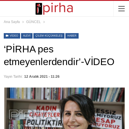
Ana Sayfa
GÜNCEL
VIDEO
ALEVI
ÇILEM KÜÇÜKKELEŞ
HABER
‘PİRHA pes
etmeyenlerdendir’-VİDEO
Yayın Tarihi:
12 Aralık 2021 - 11:26