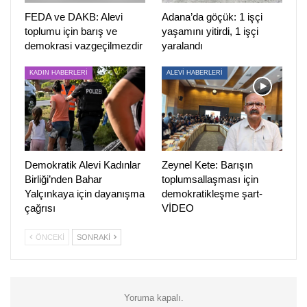
bulduk; aynı zamanda bunu başkasına yorumlatmayı
FEDA ve DAKB: Alevi
Adana’da göçük: 1 işçi
bırakıp, kendimiz üzerine cümle kurduk. Alevi haberciliği
toplumu için barış ve
yaşamını yitirdi, 1 işçi
bugün geldiği yer açısından çok değerlidir. Süreklilik
demokrasi vazgeçilmezdir
yaralandı
Alevilikte çok önemlidir. Bir şeyi yapıp, olmadığında da pes
KADIN HABERLERİ
ALEVİ HABERLERİ
edip gittiğiniz zaman hiçbir yere erişemiyorsunuz. PİRHA
pes etmeyenlerdendir. Sürekliliğinin devam etmesini, başta
kadınlar olmak üzere bu toplumun dilini mikrofonlarına
taşımasını diliyorum. Birçok şeyi de başardı. Bundan
sonrasını da başaracağını düşünüyorum” dedi.
Demokratik Alevi Kadınlar
Zeynel Kete: Barışın
Birliği’nden Bahar
toplumsallaşması için
“ALEVİLER ÖLMEDİĞİ SÜRECE ANA AKIM MEDYADA
Yalçınkaya için dayanışma
demokratikleşme şart-
YER BULMUYOR”
çağrısı
VİDEO
Çilem Küçükkeleş
, TV10 sürecine değinirken, “Ajans
ÖNCEKI
SONRAKI
meselesini anlayabilmek için biraz habercilik yapmak
gerekiyor. Ben de TV10’da haber masasında çalışmış
biriyim. O dönem haber yapmak için tüm internet sitelerini,
görsel basını, Alevi kamuoyunun bilindik, tanındık sosyal
Yoruma kapalı.