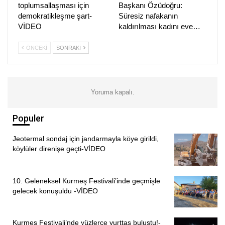
toplumsallaşması için
Başkanı Özüdoğru:
(HABER MERKEZİ)
demokratikleşme şart-
Süresiz nafakanın
VİDEO
kaldırılması kadını eve…
ÖNCEKI
SONRAKI
Yoruma kapalı.
Populer
Jeotermal sondaj için jandarmayla köye girildi,
köylüler direnişe geçti-VİDEO
10. Geleneksel Kurmeş Festivali’inde geçmişle
gelecek konuşuldu -VİDEO
Kurmeş Festivali’nde yüzlerce yurttaş buluştu!-