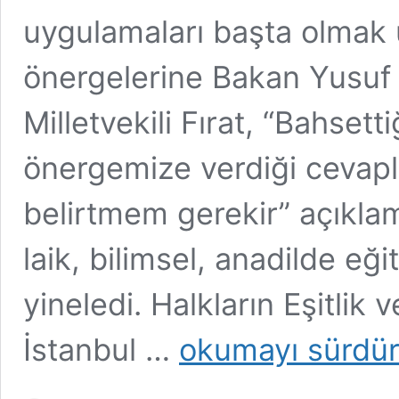
uygulamaları başta olmak 
önergelerine Bakan Yusuf T
Milletvekili Fırat, “Bahset
önergemize verdiği cevapl
belirtmem gerekir” açıklama
laik, bilimsel, anadilde eği
yineledi. Halkların Eşitlik
Milletvekili
İstanbul …
okumayı sürdü
Fırat’ın
önergelerine
yanıt