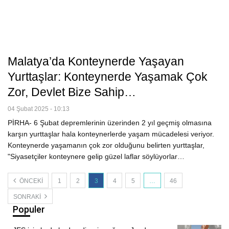
Malatya’da Konteynerde Yaşayan
Yurttaşlar: Konteynerde Yaşamak Çok
Zor, Devlet Bize Sahip…
04 Şubat 2025 - 10:13
PİRHA- 6 Şubat depremlerinin üzerinden 2 yıl geçmiş olmasına
karşın yurttaşlar hala konteynerlerde yaşam mücadelesi veriyor.
Konteynerde yaşamanın çok zor olduğunu belirten yurttaşlar,
"Siyasetçiler konteynere gelip güzel laflar söylüyorlar…
ÖNCEKI
1
2
3
4
5
…
46
SONRAKI
Populer