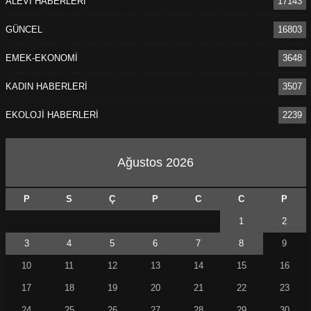
ALEVİ HABERLERİ
17143
GÜNCEL
16803
EMEK-EKONOMİ
3648
KADIN HABERLERİ
3507
EKOLOJİ HABERLERİ
2239
Ağustos 2026
P
S
Ç
P
C
C
P
1
2
3
4
5
6
7
8
9
10
11
12
13
14
15
16
17
18
19
20
21
22
23
24
25
26
27
28
29
30