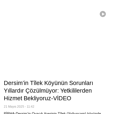
Dersim’in Tîlek Köyünün Sorunları
Yıllardır Çözülmüyor: Yetkililerden
Hizmet Bekliyoruz-VİDEO
21 Mayıs 2025 - 11:42
PİRHA-Dersim’in Ovacık ilçesinin Tîlek (Yoğunçam) köyünde