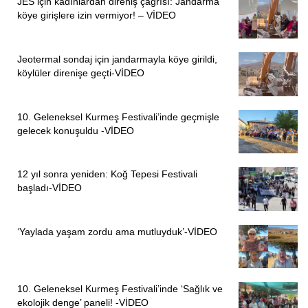
JES için kadınlardan direniş çağrısı: Jandarma
köye girişlere izin vermiyor! – VİDEO
Jeotermal sondaj için jandarmayla köye girildi,
köylüler direnişe geçti-VİDEO
10. Geleneksel Kurmeş Festivali’inde geçmişle
gelecek konuşuldu -VİDEO
12 yıl sonra yeniden: Koğ Tepesi Festivali
başladı-VİDEO
‘Yaylada yaşam zordu ama mutluyduk’-VİDEO
10. Geleneksel Kurmeş Festivali’inde ‘Sağlık ve
ekolojik denge’ paneli! -VİDEO