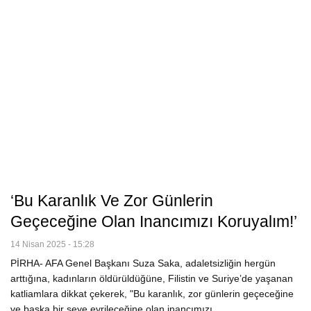
‘Bu Karanlık Ve Zor Günlerin
Geçeceğine Olan Inancımızı Koruyalım!’
14 Nisan 2025 - 15:28
PİRHA- AFA Genel Başkanı Suza Saka, adaletsizliğin hergün
arttığına, kadınların öldürüldüğüne, Filistin ve Suriye’de yaşanan
katliamlara dikkat çekerek, "Bu karanlık, zor günlerin geçeceğine
ve başka bir şeye evrileceğine olan inancımızı…