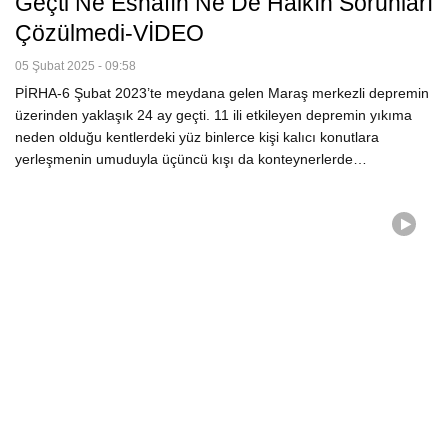
Geçti Ne Esnafın Ne De Halkın Sorunları
Çözülmedi-VİDEO
05 Şubat 2025 - 09:58
PİRHA-6 Şubat 2023’te meydana gelen Maraş merkezli depremin
üzerinden yaklaşık 24 ay geçti. 11 ili etkileyen depremin yıkıma
neden olduğu kentlerdeki yüz binlerce kişi kalıcı konutlara
yerleşmenin umuduyla üçüncü kışı da konteynerlerde…