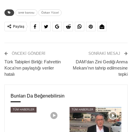
izmir barosu
Özkan Yücel
Paylaş
ÖNCEKI GÖNDERI
SONRAKI MESAJ
Türk Tabipleri Birliği: Fahrettin
DAM’dan Zini Gediği Anma
Baroların seçim sistemine dönük hayata geçirilmek
Koca’nın paylaştığı veriler
Mekanı’nın tahrip edilmesine
istenilen düzenleme ve Avukatlık Kanunu’nun değiştirilmek
hatalı
tepki
istenilmesine karşı birçok kentte baroların öncülüğünde
Ankara’ya doğru yürüyüş başlatıldı.
Bunları Da Beğenebilirsin
“VAZGEÇMEYECEĞİZ”
TÜM HABERLER
TÜM HABERLER
İzmir Barosu, Bayraklı Adliyesi C Kapısı önünde bir araya
gelerek, açıklamayla yürüyüşü başlattı. Çok sayıda avukat
açıklamaya destek verdi. Avukatlar, üzerinde