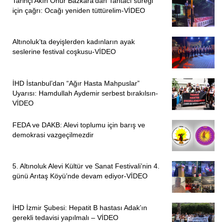
Tarihçi Akın Onur Bazkara’dan Tahtacı süreği
için çağrı: Ocağı yeniden tüttürelim-VİDEO
Altınoluk’ta deyişlerden kadınların ayak
seslerine festival coşkusu-VİDEO
İHD İstanbul’dan “Ağır Hasta Mahpuslar”
Uyarısı: Hamdullah Aydemir serbest bırakılsın-
VİDEO
FEDA ve DAKB: Alevi toplumu için barış ve
demokrasi vazgeçilmezdir
5. Altınoluk Alevi Kültür ve Sanat Festivali’nin 4.
günü Arıtaş Köyü’nde devam ediyor-VİDEO
İHD İzmir Şubesi: Hepatit B hastası Adak’ın
gerekli tedavisi yapılmalı – VİDEO