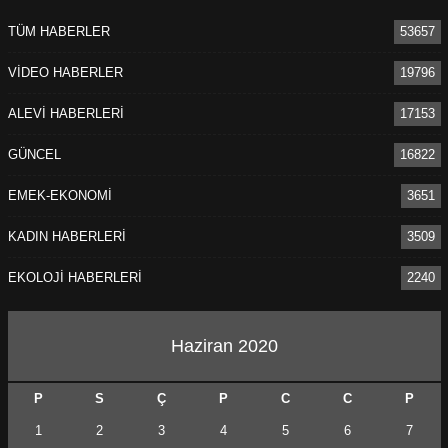
TÜM HABERLER
53657
VİDEO HABERLER
19796
ALEVİ HABERLERİ
17153
GÜNCEL
16822
EMEK-EKONOMİ
3651
KADIN HABERLERİ
3509
EKOLOJİ HABERLERİ
2240
Haziran 2020
P
S
Ç
P
C
C
P
1
2
3
4
5
6
7