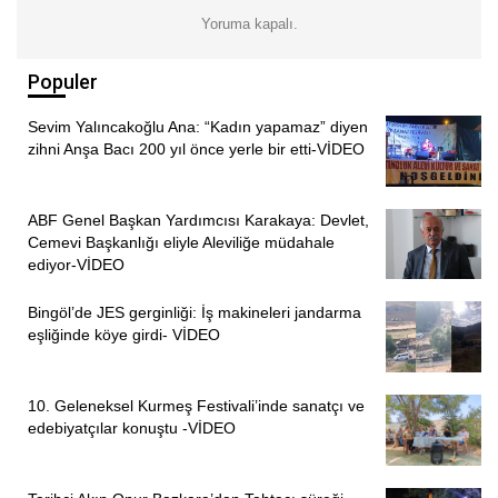
uğrayan kadınların yanında olmak için mücadele ettiklerini
Yoruma kapalı.
söyledi. “İstiyorlar ki ele geçiremedikleri meslek örgütleri,
Populer
barolar, TTMOB ele geçirilsin ve artık ülkede tümüyle
sessiz olsun” diyen Yüce, “Dikensiz bir gül bahçesi
Sevim Yalıncakoğlu Ana: “Kadın yapamaz” diyen
istiyorlar. Hiç şansları yok. Biz bu bahçenin güllerini
zihni Anşa Bacı 200 yıl önce yerle bir etti-VİDEO
korumaya devam edeceğiz. Kral Çıplak demeye devam
edeceğiz” dedi.
ABF Genel Başkan Yardımcısı Karakaya: Devlet,
Cemevi Başkanlığı eliyle Aleviliğe müdahale
Son olarak Yücel, “Biz kazanacağız, biz kazanacağız, biz
ediyor-VİDEO
kazanacağız” diyerek mücadele vurgusu yaptı. Açıklama
sonrası baro avukatları yürüyüşe başladı. Çevredeki
Bingöl’de JES gerginliği: İş makineleri jandarma
yurttaşlar da yürüyüşe alkışlar ve zılgıtlarla destek verdi.
eşliğinde köye girdi- VİDEO
PİRHA/İZMİR
10. Geleneksel Kurmeş Festivali’inde sanatçı ve
edebiyatçılar konuştu -VİDEO