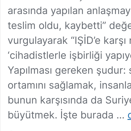
arasında yapılan anlaşmay
teslim oldu, kaybetti” değ
vurgulayarak “IŞİD’e karşı
‘cihadistlerle işbirliği yap
Yapılması gereken şudur: 
ortamını sağlamak, insanl
bunun karşısında da Suri
‘I
büyütmek. İşte burada …
ka
m
y