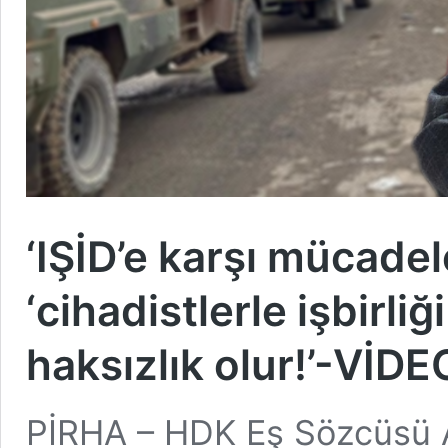
‘IŞİD’e karşı mücadel
‘cihadistlerle işbirl
haksızlık olur!’-VİDE
PİRHA – HDK Eş Sözcüsü A