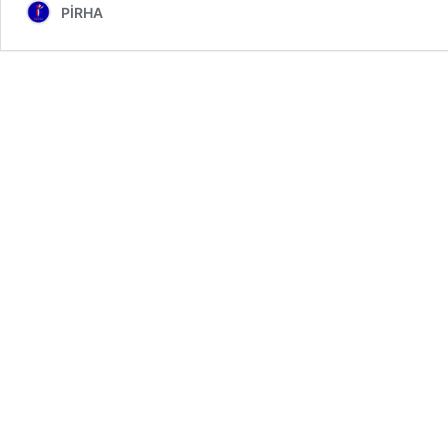
PİRHA
Kü
‘c
iş
y
d
ha
ol
V