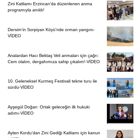
İttifakı. Bu ülkeyi güzelleştirmeye, bu iktidarı göndermeye
Zini Katliamı Erzincan’da düzenlenen anma
programıyla anıldı!
geliyor. Bu düzen ve bu iktidar savaştan, sömürüden,
haramdan, yalandan besleniyor. Savaş oyunlarını bozağız.
Savaşa karşı barışın en güçlü ittifakını kuracağız. Savaş
Dersim’in Sorpiyan Köyü’nde orman yangını-
politikaları ile yoksul halkı daha da yoksullaştırıyorlar. Bu
VİDEO
ülkenin geleceğini gasp etmeye çalışıyorlar. Yaşasın barış
ittifakı. Seçimler ile birlikte hayatın her alanında
Analardan Hacı Bektaş Veli anmaları için çağrı:
mücadeleyi büyüteceğiz. Yeni bir başlangıç demokrasi,
Cem olalım, dergahımıza sahip çıkalım!-VİDEO
barış, emek ve özgürlük üzerine kurulacak. Eşit yurttaşlık
için geliyoruz. Bu inanç ile yürüyeceğiz ve mutlaka
10. Geleneksel Kurmeş Festivali tekne turu ile
kazanacağız. Kimsenin şüphesi olmasın” ifadelerine yer
sürdü-VİDEO
verdi.
PİRHA/İSTANBUL
Ayşegül Doğan: Ortak geleceğin ilk hukuki
adımı-VİDEO
Ayten Kordu’dan Zini Gediği Katliamı için kanun