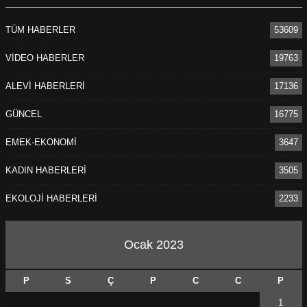
TÜM HABERLER
53609
VİDEO HABERLER
19763
ALEVİ HABERLERİ
17136
GÜNCEL
16775
EMEK-EKONOMİ
3647
KADIN HABERLERİ
3505
EKOLOJİ HABERLERİ
2233
Ocak 2023
P
S
Ç
P
C
C
P
1