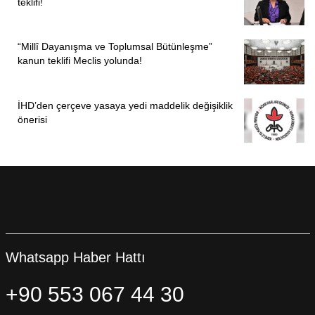
teklifi!
“Millî Dayanışma ve Toplumsal Bütünleşme”
kanun teklifi Meclis yolunda!
İHD’den çerçeve yasaya yedi maddelik değişiklik
önerisi
ÖNCEKI
SONRAKI
1
7
Whatsapp Haber Hattı
+90 553 067 44 30