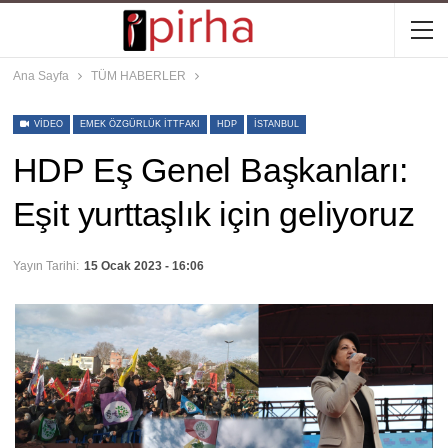
Ana Sayfa
TÜM HABERLER
VIDEO
EMEK ÖZGÜRLÜK ITTFAKI
HDP
İSTANBUL
HDP Eş Genel Başkanları:
Eşit yurttaşlık için geliyoruz
Yayın Tarihi:
15 Ocak 2023 - 16:06