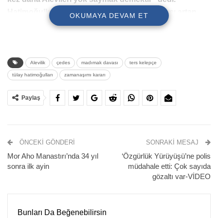
Hatimoğulları, Alevi kurum yöneticilerine karşı artan
OKUMAYA DEVAM ET
şiddeti de eleştirerek örgütlenme haklarına yapılan bir
gasp olduğunun altını çizdi.
Alevilik
çedes
madımak davası
ters kelepçe
tülay hatimoğulları
zamanaşımı kararı
Paylaş
ÖNCEKI GÖNDERI
SONRAKI MESAJ
Mor Aho Manastırı’nda 34 yıl
‘Özgürlük Yürüyüşü’ne polis
sonra ilk ayin
müdahale etti: Çok sayıda
33 aydın, sanatçı ve yazarın yakılarak katledildiği Sivas
gözaltı var-VİDEO
Katliamı’na ilişkin firari üç sanık Murat Sonkur, Eren Ceylan
ve Murat Karataş hakkında Ankara 1. Ağır Ceza
Mahkemesi’nde süren dava zamanaşımı kararı verildi.
Bunları Da Beğenebilirsin