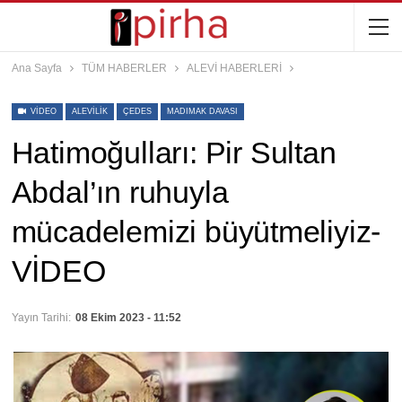
Ana Sayfa
TÜM HABERLER
ALEVİ HABERLERİ
VIDEO
ALEVILIK
ÇEDES
MADIMAK DAVASI
Hatimoğulları: Pir Sultan
Abdal’ın ruhuyla
mücadelemizi büyütmeliyiz-
VİDEO
Yayın Tarihi:
08 Ekim 2023 - 11:52