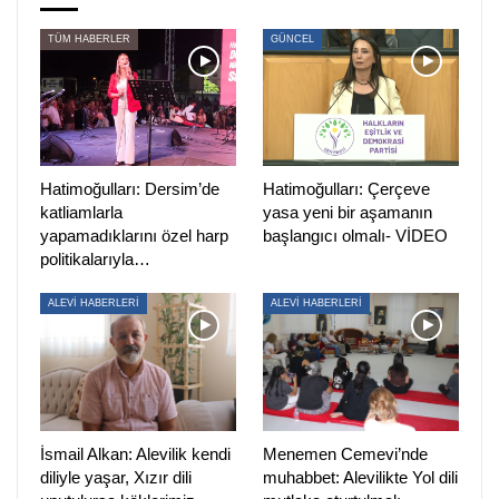
Pir Sultan Abdal Kültür Derneği (PSAKD) Sarıyer Şube
TÜM HABERLER
GÜNCEL
Başkanı Beyhan Gün ve Şube Sekreteri Şimal Deniz’in
duruşması 27 Eylül’de görüldü. İstanbul 14. Ağır Ceza
Mahkemesi’nde görülen duruşmada Beyhan Gün ve Şimal
Deniz’in tutukluluk halinin devamına karar verildi.
Mahkemenin bu kararına ilişkin adliye önünde açıklama
Hatimoğulları: Dersim’de
Hatimoğulları: Çerçeve
yapmak isteyen Pir Sultan Abdal Kültür Derneği (PSAKD)
katliamlarla
yasa yeni bir aşamanın
Genel Başkanı Cuma Erçe ve beraberindeki Alevi kurum
yapamadıklarını özel harp
başlangıcı olmalı- VİDEO
politikalarıyla…
temsilcileri, polis tarafından ters kelepçelenerek gözaltına
alındılar.
ALEVİ HABERLERİ
ALEVİ HABERLERİ
Son olarakta Demokratik Alevi Dernekleri (DAD) Eş Genel
Başkanı Kadriye Doğan, gözaltına alındıktan 3 gün sonra
mahkeme tarafından serbest bırakıldı.
Yeşil Sol Parti Adana Milletvekili Tülay Hatimoğulları
İsmail Alkan: Alevilik kendi
Menemen Cemevi’nde
zaman aşımı kararı ve günden güne Alevi kurum
diliyle yaşar, Xızır dili
muhabbet: Alevilikte Yol dili