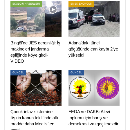
EKOLOJİ HABERLERİ
EMEK-EKONOMİ
11 YIL SÜREN YARGILAMA HÜSEYİN KARABABA’NIN
LEHİNE SONUÇLANDI
Hüseyin Karababa, Sivas Valiliği’ne karşı Madımak Kültür
Merkezi’nde bulunan anıttan katliamda yaşamını yitiren
kardeşi Gülsüm Karababa’nın adının kaldırılması istemiyle
Bingöl’de JES gerginliği: İş
Adana’daki tünel
açtığı davayı kazandı.
makineleri jandarma
göçüğünde can kaybı 2’ye
eşliğinde köye girdi-
yükseldi
Karababa, kardeşinin adının anıttan kaldırılması için 2011
VİDEO
yılında Sivas Valiliği’ne dava açmıştı. 11 yıl süren
GÜNCEL
GÜNCEL
yargılama Karababa’nın lehine sonuçlandı.
Danıştay 8. Dairesi’nin verdiği karar doğrultusunda Sivas
Katliamı’nda yaşamını yitiren Gülsüm Karababa’nın adı
Madımak Kültür Merkezi’ndeki anıttan kaldırılacak.
Çocuk infaz sistemine
FEDA ve DAKB: Alevi
“BENİM KARDEŞİM BASİT BİR OLAYDA ÖLMEDİ,
ilişkin kanun teklifinde altı
toplumu için barış ve
KATLİAMDA HAYATINI KAYBETTİ”
madde daha Meclis’ten
demokrasi vazgeçilmezdir
geçti