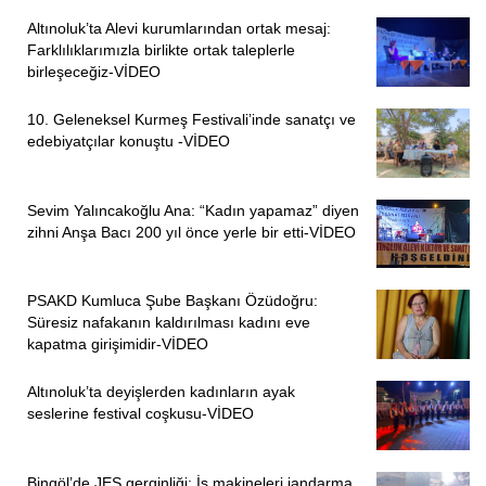
anısına çiçek koymasını istemiyorum.
Altınoluk’ta Alevi kurumlarından ortak mesaj:
Farklılıklarımızla birlikte ortak taleplerle
Yakın bir zamanda orada o katliamı gerçekleştirirken ölen
birleşeceğiz-VİDEO
iki katilin de adı yazılıydı. Apar topar kaldırdılar onu. Sebebi
de benim davayı kazanacak olmamdı. Kazanacağımı
10. Geleneksel Kurmeş Festivali’inde sanatçı ve
edebiyatçılar konuştu -VİDEO
anladıkları için o katillerin ismini oradan kaldırdılar. Şimdi
diyecekler ki, ‘Onların adını kaldırdık senin kardeşinin adı
dursun.’ Ama hayır, asla buna izin vermeyeceğim.
Sevim Yalıncakoğlu Ana: “Kadın yapamaz” diyen
Kardeşimin adı oradan kaldırılacak.”
zihni Anşa Bacı 200 yıl önce yerle bir etti-VİDEO
Melis CİDDİOĞLU/ANKARA
PSAKD Kumluca Şube Başkanı Özüdoğru:
Süresiz nafakanın kaldırılması kadını eve
kapatma girişimidir-VİDEO
Altınoluk’ta deyişlerden kadınların ayak
seslerine festival coşkusu-VİDEO
Bingöl’de JES gerginliği: İş makineleri jandarma