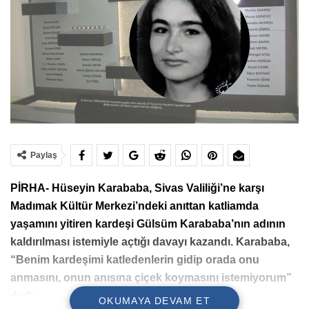
Paylaş
PİRHA- Hüseyin Karababa, Sivas Valiliği’ne karşı
Madımak Kültür Merkezi’ndeki anıttan katliamda
yaşamını yitiren kardeşi Gülsüm Karababa’nın adının
kaldırılması istemiyle açtığı davayı kazandı. Karababa,
“Benim kardeşimi katledenlerin gidip orada onu
anmasını, onun anısına çiçek koymasını istemiyorum”
dedi.
OKUMAYA DEVAM ET