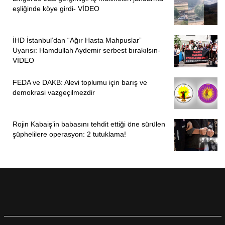
eşliğinde köye girdi- VİDEO
İHD İstanbul’dan “Ağır Hasta Mahpuslar”
Uyarısı: Hamdullah Aydemir serbest bırakılsın-
VİDEO
ÖNCEKI
SONRAKI
1
4
FEDA ve DAKB: Alevi toplumu için barış ve
demokrasi vazgeçilmezdir
Rojin Kabaiş’in babasını tehdit ettiği öne sürülen
şüphelilere operasyon: 2 tutuklama!