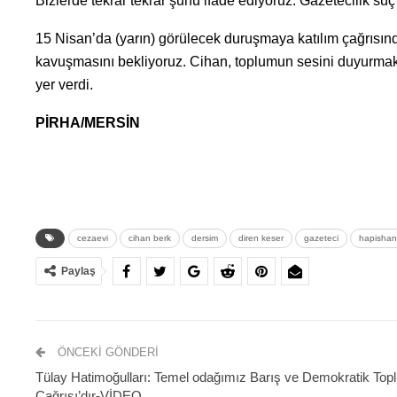
Bizlerde tekrar tekrar şunu ifade ediyoruz: Gazetecilik suç 
15 Nisan’da (yarın) görülecek duruşmaya katılım çağrısın
kavuşmasını bekliyoruz. Cihan, toplumun sesini duyurmak iç
yer verdi.
PİRHA/MERSİN
cezaevi
cihan berk
dersim
diren keser
gazeteci
hapisha
Paylaş
ÖNCEKI GÖNDERI
Tülay Hatimoğulları: Temel odağımız Barış ve Demokratik Top
Çağrısı’dır-VİDEO