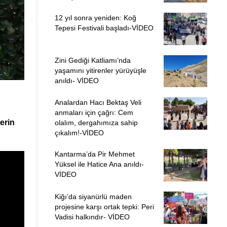
12 yıl sonra yeniden: Koğ
Tepesi Festivali başladı-VİDEO
Zini Gediği Katliamı’nda
yaşamını yitirenler yürüyüşle
anıldı- VİDEO
Analardan Hacı Bektaş Veli
anmaları için çağrı: Cem
erin
olalım, dergahımıza sahip
çıkalım!-VİDEO
Kantarma’da Pir Mehmet
Yüksel ile Hatice Ana anıldı-
VİDEO
Kiğı’da siyanürlü maden
projesine karşı ortak tepki: Peri
Vadisi halkındır- VİDEO