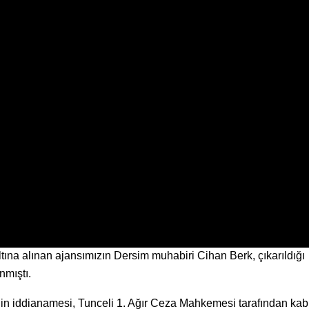
tına alınan ajansımızın Dersim muhabiri Cihan Berk, çıkarıldığı
nmıştı.
’in iddianamesi, Tunceli 1. Ağır Ceza Mahkemesi tarafından kab