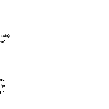
madığı
tır”
smail,
ığa
sini