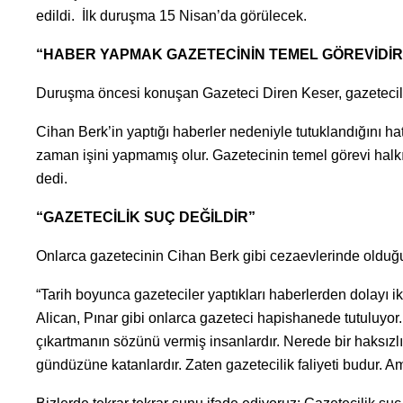
edildi. İlk duruşma 15 Nisan’da görülecek.
“HABER YAPMAK GAZETECİNİN TEMEL GÖREVİDİR
Duruşma öncesi konuşan Gazeteci Diren Keser, gazetecile
Cihan Berk’in yaptığı haberler nedeniyle tutuklandığını ha
zaman işini yapmamış olur. Gazetecinin temel görevi halkı 
dedi.
“GAZETECİLİK SUÇ DEĞİLDİR”
Onlarca gazetecinin Cihan Berk gibi cezaevlerinde olduğunu
“Tarih boyunca gazeteciler yaptıkları haberlerden dolayı ikti
Alican, Pınar gibi onlarca gazeteci hapishanede tutuluyor.
çıkartmanın sözünü vermiş insanlardır. Nerede bir haksızl
gündüzüne katanlardır. Zaten gazetecilik faliyeti budur. Am