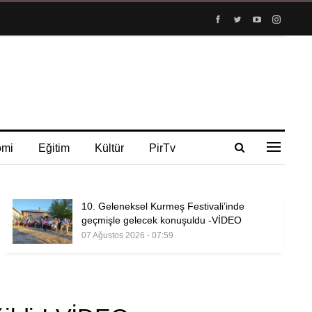
omi
Eğitim
Kültür
PirTv
10. Geleneksel Kurmeş Festivali’inde
geçmişle gelecek konuşuldu -VİDEO
07 Ağustos 2026 - 07:59