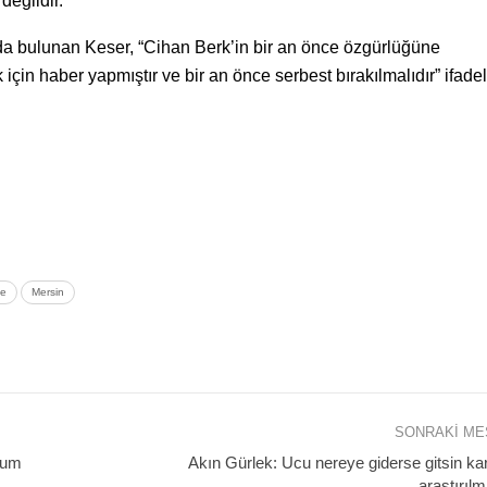
değildir.”
da bulunan Keser, “Cihan Berk’in bir an önce özgürlüğüne
in haber yapmıştır ve bir an önce serbest bırakılmalıdır” ifade
ne
Mersin
SONRAKI M
lum
Akın Gürlek: Ucu nereye giderse gitsin kara
araştırılm