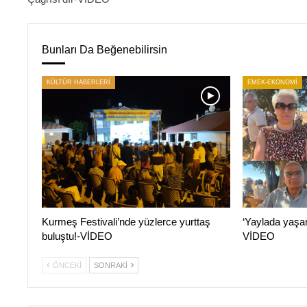
Bunları Da Beğenebilirsin
KÜLTÜR HABERLERİ
EMEK-EKONOMİ
Kurmeş Festivali’nde yüzlerce yurttaş
‘Yaylada yaşa
buluştu!-VİDEO
VİDEO
ÖNCEKI
SONRAKI