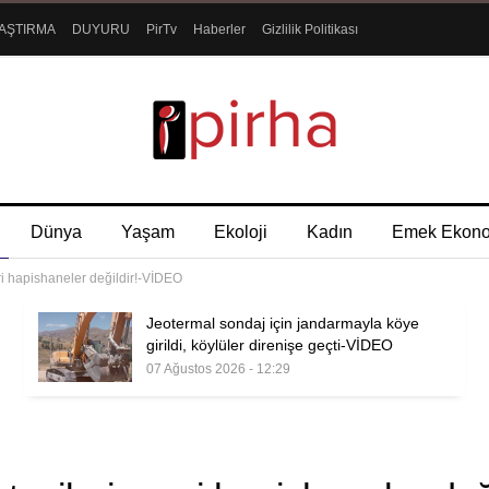
AŞTIRMA
DUYURU
PirTv
Haberler
Gizlilik Politikası
Dünya
Yaşam
Ekoloji
Kadın
Emek Ekon
ri hapishaneler değildir!-VİDEO
Jeotermal sondaj için jandarmayla köye
girildi, köylüler direnişe geçti-VİDEO
07 Ağustos 2026 - 12:29