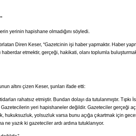
”
rin yerinin hapishane olmadığını söyledi.
tırlatan Diren Keser, “Gazetcinin işi haber yapmaktır. Haber yap
haberdar etmektir, gerçeği, hakikati, olanı toplumla buluşturmak
n altını çizen Keser, şunları ifade etti:
darları rahatsız etmiştir. Bundan dolayı da tutulanmıştır. Tıpkı İ
 Gazetecilerin yeri hapishaneler değildir. Gazeteciler gerçeği aç
ık, hukuksuzluk, yolsuzluk varsa bunu açığa çıkartmak için gece
a ne yazık ki gazeteciler ardı ardına tutuklanıyor.