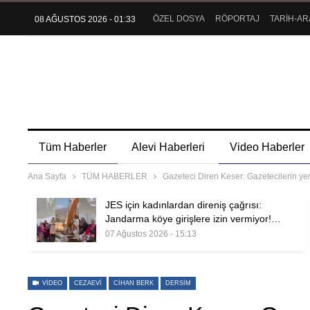
ÖZEL DOSYA
RÖPORTAJ
TARİH-AR
08 AĞUSTOS 2026 - 01:33
Tüm Haberler
Alevi Haberleri
Video Haberler
Ana Sayfa
TÜM HABERLER
Gazeteci Diren Keser: Gazetecilerin ye
JES için kadınlardan direniş çağrısı:
Jandarma köye girişlere izin vermiyor!…
07 Ağustos 2026 - 15:13
VIDEO
CEZAEVI
CIHAN BERK
DERSIM