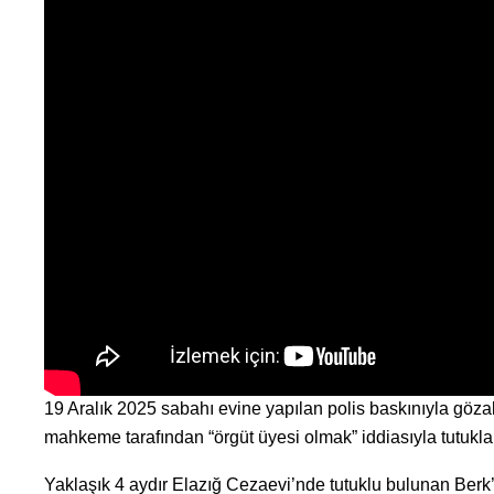
19 Aralık 2025 sabahı evine yapılan polis baskınıyla gözal
mahkeme tarafından “örgüt üyesi olmak” iddiasıyla tutukla
Yaklaşık 4 aydır Elazığ Cezaevi’nde tutuklu bulunan Berk