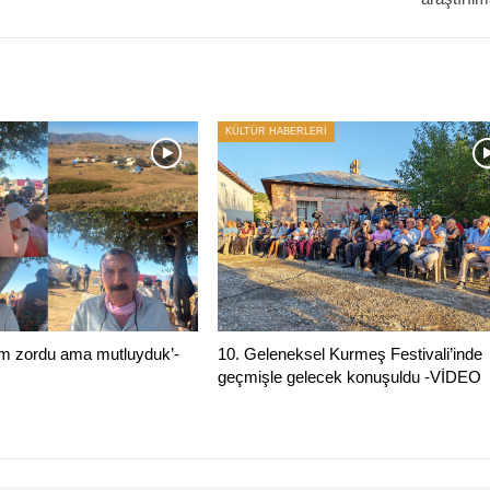
KÜLTÜR HABERLERİ
m zordu ama mutluyduk’-
10. Geleneksel Kurmeş Festivali’inde
geçmişle gelecek konuşuldu -VİDEO