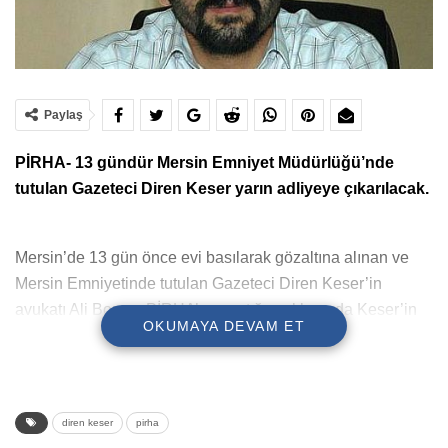
Paylaş
PİRHA- 13 gündür Mersin Emniyet Müdürlüğü’nde
tutulan Gazeteci Diren Keser yarın adliyeye çıkarılacak.
Mersin’de 13 gün önce evi basılarak gözaltına alınan ve
Mersin Emniyetinde tutulan Gazeteci Diren Keser’in
avukatı Ali Bozan, PİRHA’ya yaptığı açıklamada Keser’in
OKUMAYA DEVAM ET
yarın adliyeye çıkarılacağını bildirdi.
Keser’in dün emniyette ifadesinin alındığını belirten Av.
Bozan, bu sabah adliyeye gittiklerini ancak ifade alma
diren keser
pirha
işleminin yarın (15 Şubat) alınacağının kendilerine