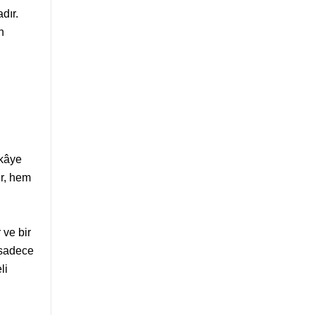
dır.
n
ikâye
er, hem
 ve bir
 sadece
li