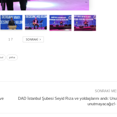
SONRAKI
1
7
bul
pirha
SONRAKI M
ve
DAD İstanbul Şubesi Seyid Rıza ve yoldaşlarını andı: Un
unutmayacağız!