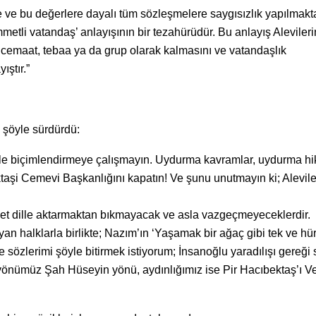
e ve bu değerlere dayalı tüm sözleşmelere saygısızlık yapılmakta
etli vatandaş’ anlayışının bir tezahürüdür. Bu anlayış Alevileri
cemaat, tebaa ya da grup olarak kalmasını ve vatandaşlık
ıştır.”
i şöyle sürdürdü:
ikirlerle biçimlendirmeye çalışmayın. Uydurma kavramlar, uydurma h
ektaşi Cemevi Başkanlığını kapatın! Ve şunu unutmayın ki; Alevil
et dille aktarmaktan bıkmayacak ve asla vazgeçmeyeceklerdir.
şayan halklarla birlikte; Nazım’ın ‘Yaşamak bir ağaç gibi tek ve hür
 sözlerimi şöyle bitirmek istiyorum; İnsanoğlu yaradılışı gereği
 yönümüz Şah Hüseyin yönü, aydınlığımız ise Pir Hacıbektaş’ı Ve