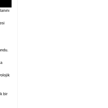
lanını
esi
undu.
la
olojik
k bir