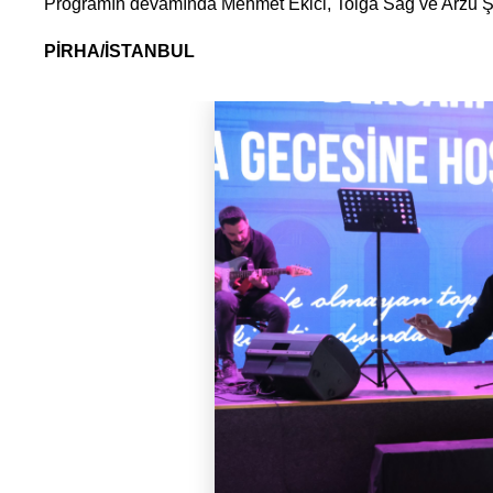
Programın devamında Mehmet Ekici, Tolga Sağ ve Arzu Şa
PİRHA/İSTANBUL