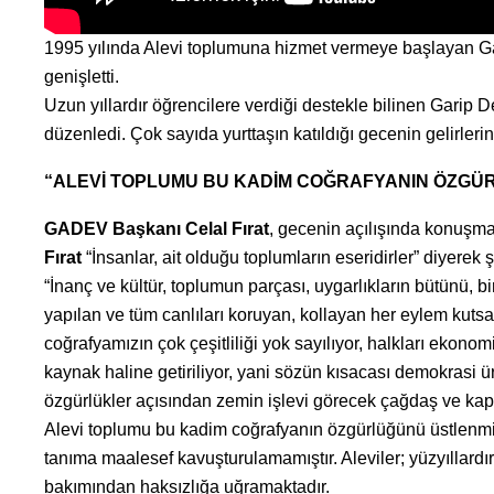
1995 yılında Alevi toplumuna hizmet vermeye başlayan Gar
genişletti.
Uzun yıllardır öğrencilere verdiği destekle bilinen Gar
düzenledi. Çok sayıda yurttaşın katıldığı gecenin gelirlerini
“ALEVİ TOPLUMU BU KADİM COĞRAFYANIN ÖZGÜ
GADEV Başkanı
Celal Fırat
, gecenin açılışında konuşma
Fırat
“İnsanlar, ait olduğu toplumların eseridirler” diyerek ş
“İnanç ve kültür, toplumun parçası, uygarlıkların bütünü, 
yapılan ve tüm canlıları koruyan, kollayan her eylem kuts
coğrafyamızın çok çeşitliliği yok sayılıyor, halkları ekonomi
kaynak haline getiriliyor, yani sözün kısacası demokrasi ü
özgürlükler açısından zemin işlevi görecek çağdaş ve kaps
Alevi toplumu bu kadim coğrafyanın özgürlüğünü üstlenmiş b
tanıma maalesef kavuşturulamamıştır. Aleviler; yüzyıllardır 
bakımından haksızlığa uğramaktadır.