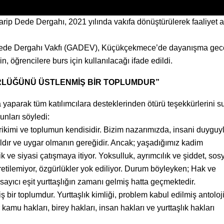
ip Dede Dergahı, 2021 yılında vakıfa dönüştürülerek faaliyet a
ip Dede Dergahı Vakfı (GADEV), Küçükçekmece’de dayanışma gec
n, öğrencilere burs için kullanılacağı ifade edildi.
RLÜĞÜNÜ ÜSTLENMİŞ BİR TOPLUMDUR”
 yaparak tüm katılımcılara desteklerinden ötürü teşekkürlerini s
unları söyledi:
birikimi ve toplumun kendisidir. Bizim nazarımızda, insani duyguy
aldır ve uygar olmanın gereğidir. Ancak; yaşadığımız kadim
k ve siyasi çatışmaya itiyor. Yoksulluk, ayrımcılık ve şiddet, sosy
retilemiyor, özgürlükler yok ediliyor. Durum böyleyken; Hak ve
ayıcı eşit yurttaşlığın zamanı gelmiş hatta geçmektedir.
ir toplumdur. Yurttaşlık kimliği, problem kabul edilmiş antoloji
kamu hakları, birey hakları, insan hakları ve yurttaşlık hakları