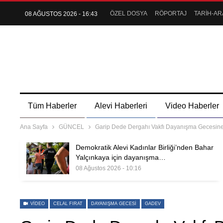
ÖZEL DOSYA
RÖPORTAJ
TARİH-AR
08 AĞUSTOS 2026 - 16:43
Tüm Haberler
Alevi Haberleri
Video Haberler
Ana Sayfa
GÜNCEL
Garip Dede Dergahı Vakfı Dayanışma Gecesine
Demokratik Alevi Kadınlar Birliği’nden Bahar
Yalçınkaya için dayanışma…
08 Ağustos 2026 - 10:16
VIDEO
CELAL FIRAT
DAYANIŞMA GECESI
GADEV