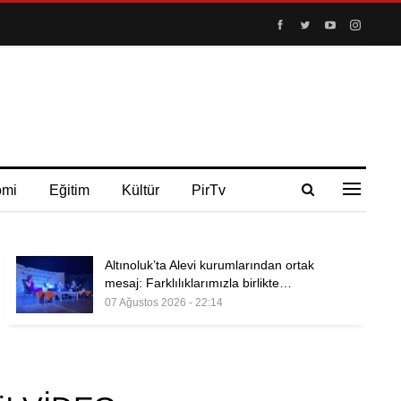
omi
Eğitim
Kültür
PirTv
Altınoluk’ta Alevi kurumlarından ortak
mesaj: Farklılıklarımızla birlikte…
07 Ağustos 2026 - 22:14