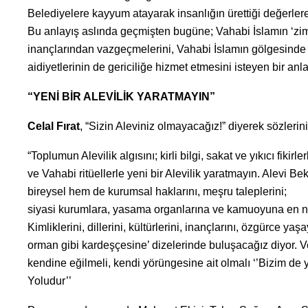
Belediyelere kayyum atayarak insanlığın ürettiği değerler
Bu anlayış aslında geçmişten bugüne; Vahabi İslamın ‘zimm
inançlarından vazgeçmelerini, Vahabi İslamın gölgesinde 
aidiyetlerinin de gericiliğe hizmet etmesini isteyen bir anlay
“YENİ BİR ALEVİLİK YARATMAYIN”
Celal Fırat
, “Sizin Aleviniz olmayacağız!” diyerek sözlerin
“Toplumun Alevilik algısını; kirli bilgi, sakat ve yıkıcı f
ve Vahabi ritüellerle yeni bir Alevilik yaratmayın. Alevi B
bireysel hem de kurumsal haklarını, meşru taleplerini;
siyasi kurumlara, yasama organlarına ve kamuoyuna en n
Kimliklerini, dillerini, kültürlerini, inançlarını, özgürce ya
orman gibi kardeşçesine’ dizelerinde buluşacağız diyor. Ve
kendine eğilmeli, kendi yörüngesine ait olmalı ‘’Bizim de
Yoludur’’