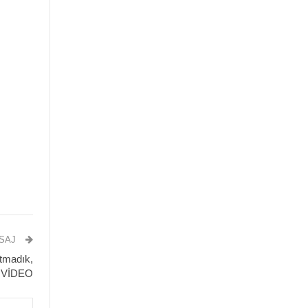
ESAJ
utmadık,
- VİDEO