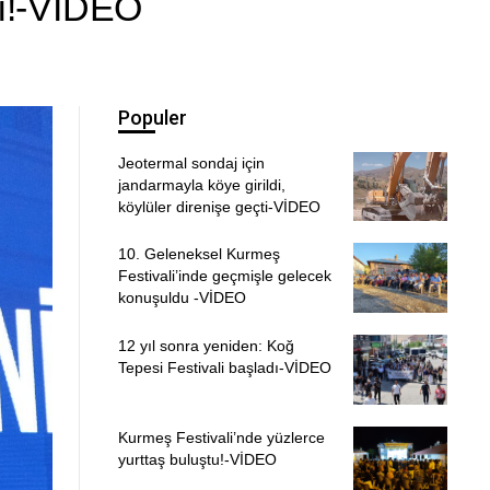
gi!-VİDEO
Populer
Jeotermal sondaj için
jandarmayla köye girildi,
köylüler direnişe geçti-VİDEO
10. Geleneksel Kurmeş
Festivali’inde geçmişle gelecek
konuşuldu -VİDEO
12 yıl sonra yeniden: Koğ
Tepesi Festivali başladı-VİDEO
Kurmeş Festivali’nde yüzlerce
yurttaş buluştu!-VİDEO