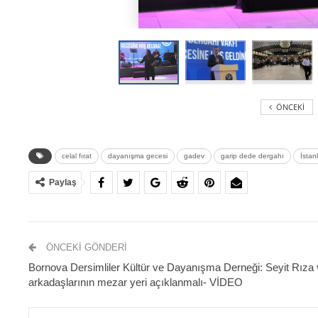
ÖNCEKI
celal fırat
dayanışma gecesi
gadev
garip dede dergahı
İstan
Paylaş
ÖNCEKI GÖNDERI
Bornova Dersimliler Kültür ve Dayanışma Derneği: Seyit Rıza 
arkadaşlarının mezar yeri açıklanmalı- VİDEO