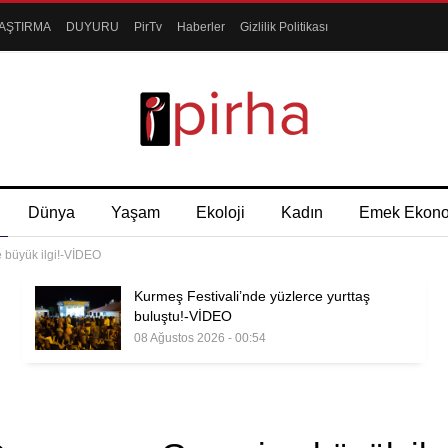
AŞTIRMA
DUYURU
PirTv
Haberler
Gizlilik Politikası
Dünya
Yaşam
Ekoloji
Kadın
Emek Ekon
 büyük ilgi!-VİDEO
Kurmeş Festivali’nde yüzlerce yurttaş
buluştu!-VİDEO
08 Ağustos 2026 - 00:54